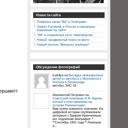
Новости сайта
Появился канал "ВА" в Телеграме
Запрет Facebook в России и связанные
изменения на сайте
"ВА" и социальные сети: перезагрузка
Новый, продвинутый поиск по фото
Новый логотип "Военного альбома"!
Обсуждение фотографий
kudrilya на
Высадка эвакуируемых
детей из автобуса у Московского
вокзала в Ленинграде
:
автобус ЗИС-16
сершмитт
Иннокентий Петрович на
Советский полковник И.М. Каргин,
взятый в плен финнами на
острове Рахмансаари
:
Вам нужно изменить описание. На
цифровой истории опубликовали
интервью с Баиром Иринчеевым,
вот подлинная биография: *
**Сентябрь 1941 года:** Раненым
в...