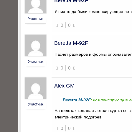
Beretta M-92F
У них тогда были компенсирующие лет
Участник
0
0
Beretta M-92F
Насчет размеров и формы опознаватель
Участник
0
0
Alex GM
Beretta M-92F
: компенсирующие 
Участник
На пилотах кожаная летная куртка со 
электрический подогрев.
0
0