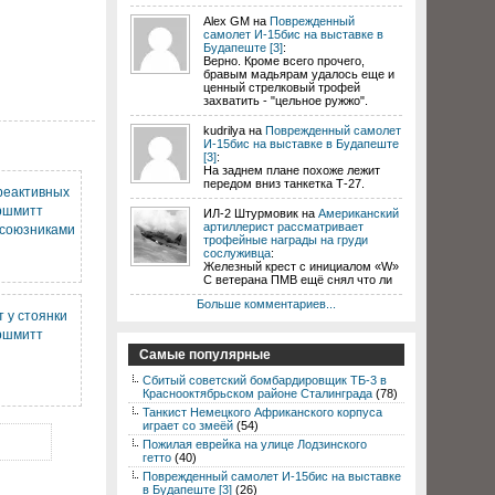
Alex GM на
Поврежденный
самолет И-15бис на выставке в
Будапеште [3]
:
Верно. Кроме всего прочего,
бравым мадьярам удалось еще и
ценный стрелковый трофей
захватить - "цельное ружжо".
kudrilya на
Поврежденный самолет
И-15бис на выставке в Будапеште
[3]
:
На заднем плане похоже лежит
передом вниз танкетка Т-27.
реактивных
ршмитт
ИЛ-2 Штурмовик на
Американский
артиллерист рассматривает
 союзниками
трофейные награды на груди
сослуживца
:
Железный крест с инициалом «W»
С ветерана ПМВ ещё снял что ли
Больше комментариев...
 у стоянки
ршмитт
Самые популярные
Сбитый советский бомбардировщик ТБ-3 в
Краснооктябрьском районе Сталинграда
(78)
Танкист Немецкого Африканского корпуса
играет со змеёй
(54)
Пожилая еврейка на улице Лодзинского
гетто
(40)
Поврежденный самолет И-15бис на выставке
в Будапеште [3]
(26)