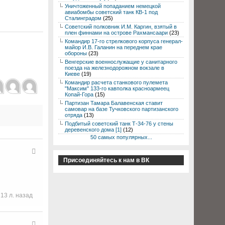
Уничтоженный попаданием немецкой
авиабомбы советский танк КВ-1 под
Сталинградом
(25)
Советский полковник И.М. Каргин, взятый в
плен финнами на острове Рахмансаари
(23)
Командир 17-го стрелкового корпуса генерал-
майор И.В. Галанин на переднем крае
обороны
(23)
Венгерские военнослужащие у санитарного
поезда на железнодорожном вокзале в
Киеве
(19)
Командир расчета станкового пулемета
"Максим" 133-го кавполка красноармеец
Копай-Гора
(15)
Партизан Тамара Балавенская ставит
самовар на базе Тучковского партизанского
отряда
(13)
Подбитый советский танк Т-34-76 у стены
деревенского дома [1]
(12)
50 самых популярных...
Присоединяйтесь к нам в ВК
13 л. назад