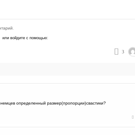
нтарий.
или войдите с помощью:
3
у немцев определенный размер(пропорции)свастики?