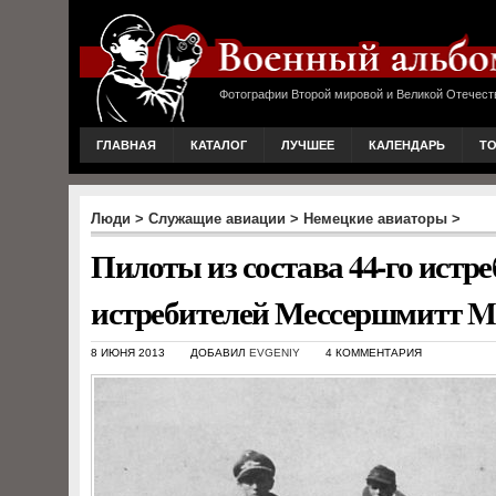
Фотографии Второй мировой и Великой Отечест
ГЛАВНАЯ
КАТАЛОГ
ЛУЧШЕЕ
КАЛЕНДАРЬ
Т
Люди
>
Служащие авиации
>
Немецкие авиаторы
>
Пилоты из состава 44-го истр
истребителей Мессершмитт Me
8 ИЮНЯ 2013
ДОБАВИЛ
EVGENIY
4 КОММЕНТАРИЯ