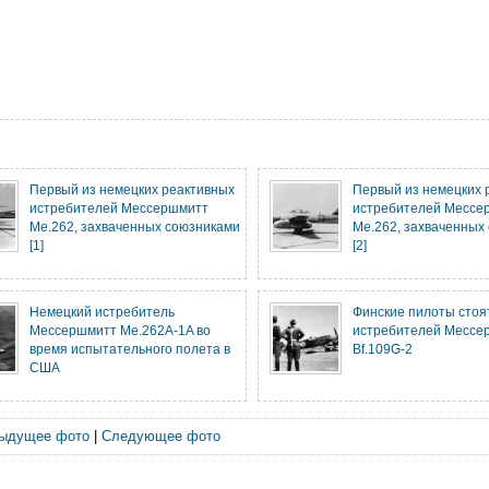
Первый из немецких реактивных
Первый из немецких 
истребителей Мессершмитт
истребителей Мессе
Me.262, захваченных союзниками
Me.262, захваченных
[1]
[2]
Немецкий истребитель
Финские пилоты стоят
Мессершмитт Me.262A-1A во
истребителей Мессе
время испытательного полета в
Bf.109G-2
США
ыдущее фото
|
Следующее фото