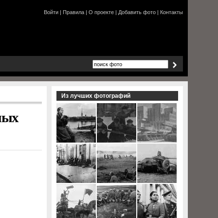
Войти
|
Правила
|
О проекте
|
Добавить фото
|
Контакты
Из лучших фотографий
ных