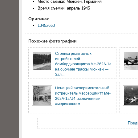
Место съемки: Мюнхен, Германия
Время съемки: апрель 1945
Оригинал
1345x663
Похожие фотографии
Стоянки реактивных
истребителей-
бомбардировщиков Me-262A-1а
на обочине трассы Мюнхен —
Зал...
Немецкий экспериментальный
истребитель Мессершмитт Me-
262A-1a/U4, захваченный
американским...
Пред