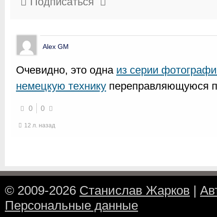
Подписаться
Alex GM
Очевидно, это одна
из серии фотографи
немецкую технику
переправляющуюся по
0
0
12 л. назад
© 2009-2026
Станислав Жарков
|
Ав
Персональные данные