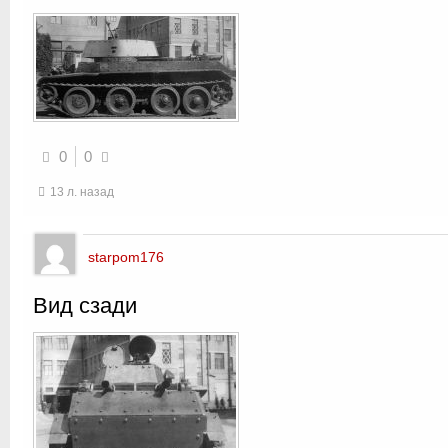
0
0
13 л. назад
starpom176
Вид сзади