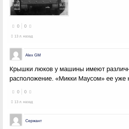
0
0
13 л. назад
Alex GM
Крышки люков у машины имеют различ
расположение. «Микки Маусом» ее уже 
0
0
13 л. назад
Сержант