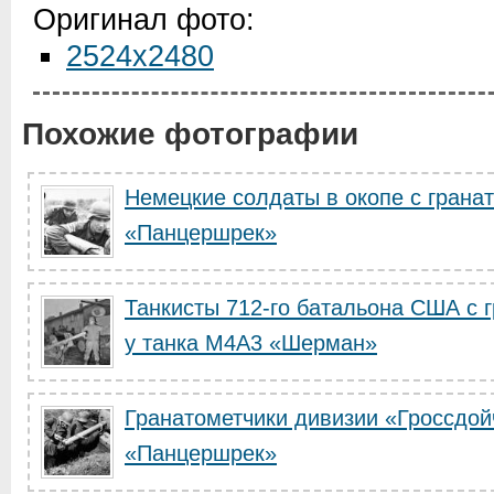
Оригинал фото:
2524x2480
Похожие фотографии
Немецкие солдаты в окопе с грана
«Панцершрек»
Танкисты 712-го батальона США с
у танка М4А3 «Шерман»
Гранатометчики дивизии «Гроссдой
«Панцершрек»