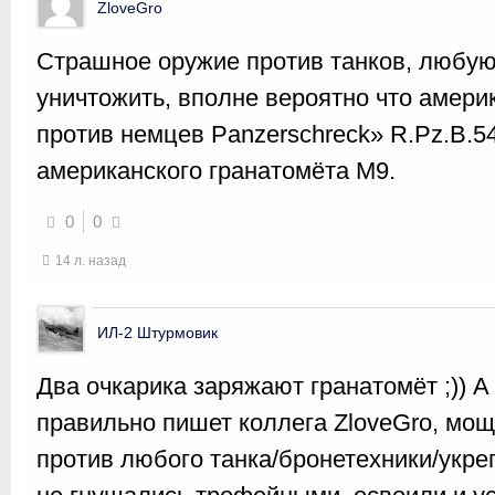
ZloveGro
Страшное оружие против танков, любую
уничтожить, вполне вероятно что амери
против немцев Panzerschreck» R.Pz.B.5
американского гранатомёта М9.
0
0
14 л. назад
ИЛ-2 Штурмовик
Два очкарика заряжают гранатомёт ;)) А 
правильно пишет коллега ZloveGro, мощ
против любого танка/бронетехники/укр