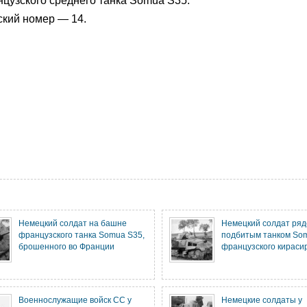
цузского среднего танка Somua S35.
ский номер — 14.
Немецкий солдат на башне
Немецкий солдат ряд
французского танка Somua S35,
подбитым танком Som
брошенного во Франции
французского кирасир
Военнослужащие войск СС у
Немецкие солдаты у