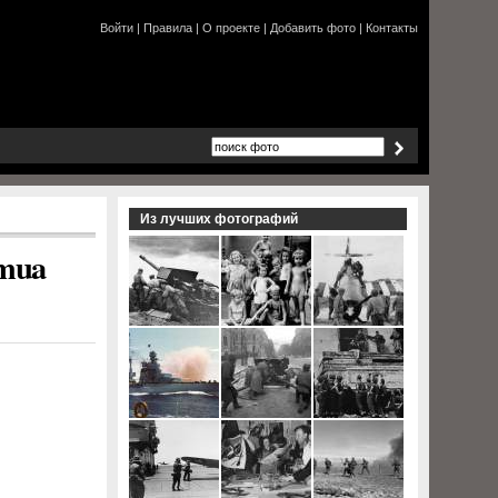
Войти
|
Правила
|
О проекте
|
Добавить фото
|
Контакты
Из лучших фотографий
omua