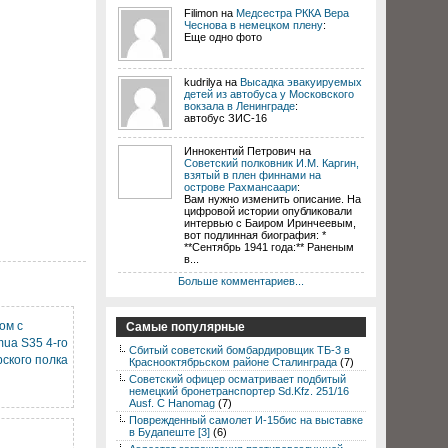
Filimon на
Медсестра РККА Вера
Чеснова в немецком плену
:
Еще одно фото
kudrilya на
Высадка эвакуируемых
детей из автобуса у Московского
вокзала в Ленинграде
:
автобус ЗИС-16
Иннокентий Петрович на
Советский полковник И.М. Каргин,
взятый в плен финнами на
острове Рахмансаари
:
Вам нужно изменить описание. На
цифровой истории опубликовали
интервью с Баиром Иринчеевым,
вот подлинная биография: *
**Сентябрь 1941 года:** Раненым
в...
Больше комментариев...
ом с
Самые популярные
ua S35 4-го
Сбитый советский бомбардировщик ТБ-3 в
ского полка
Краснооктябрьском районе Сталинграда
(7)
Советский офицер осматривает подбитый
немецкий бронетранспортер Sd.Kfz. 251/16
Ausf. C Hanomag
(7)
Поврежденный самолет И-15бис на выставке
в Будапеште [3]
(6)