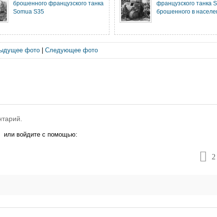
брошенного французского танка
французского танка 
Somua S35
брошенного в населе
ыдущее фото
|
Следующее фото
нтарий.
или войдите с помощью:
2