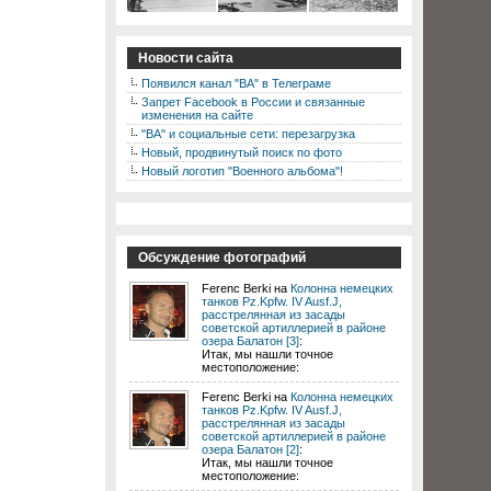
Новости сайта
Появился канал "ВА" в Телеграме
Запрет Facebook в России и связанные
изменения на сайте
"ВА" и социальные сети: перезагрузка
Новый, продвинутый поиск по фото
Новый логотип "Военного альбома"!
Обсуждение фотографий
Ferenc Berki на
Колонна немецких
танков Pz.Kpfw. IV Ausf.J,
расстрелянная из засады
советской артиллерией в районе
озера Балатон [3]
:
Итак, мы нашли точное
местоположение:
Ferenc Berki на
Колонна немецких
танков Pz.Kpfw. IV Ausf.J,
расстрелянная из засады
советской артиллерией в районе
озера Балатон [2]
:
Итак, мы нашли точное
местоположение: