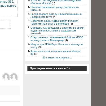
Аэростат заграждения противовоздушной
Somua S35,
обороны Москвы
(5)
нном пункте
Пожилая еврейка на улице Лодзинского
гетто
(4)
Еврей продает детали швейной машины в
Лодзинского гетто
(4)
Советские бойцы затаскивают пулемет
"Максим" на сопку в Заполярье
(4)
Офицеры СС беседуют с евреями во время
подавления восстания в варшавском
гетто
(4)
Старт лыжных соревнований бойцов МПВО
на льду Невы в Ленинграде
(4)
Медсестра РККА Вера Чеснова в немецком
плену
(3)
Казнь советских подпольщиков в Минске
[6]
(3)
50 самых популярных...
Присоединяйтесь к нам в ВК