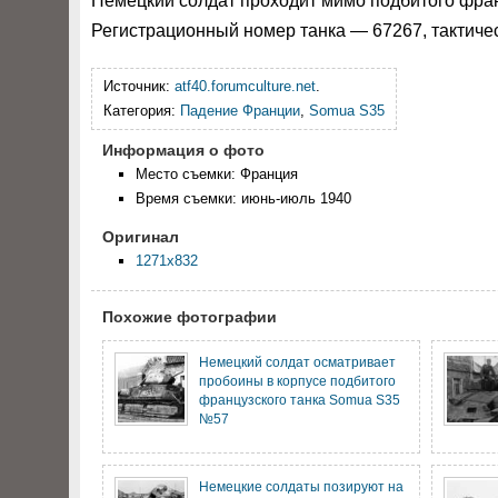
Немецкий солдат проходит мимо подбитого фран
Регистрационный номер танка — 67267, тактиче
Источник:
atf40.forumculture.net
.
Категория:
Падение Франции
,
Somua S35
Информация о фото
Место съемки: Франция
Время съемки: июнь-июль 1940
Оригинал
1271x832
Похожие фотографии
Немецкий солдат осматривает
пробоины в корпусе подбитого
французского танка Somua S35
№57
Немецкие солдаты позируют на