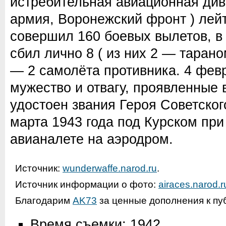
истребительная авиационная див
армия, Воронежский фронт ) лейт
совершил 160 боевых вылетов, в
сбил лично 8 ( из них 2 — тарано
— 2 самолёта противника. 4 февр
мужество и отвагу, проявленные в
удостоен звания Героя Советског
марта 1943 года под Курском пр
авианалете на аэродром.
Источник:
wunderwaffe.narod.ru
.
Источник информации о фото:
airaces.narod.r
Благодарим
AK73
за ценные дополнения к пу
Время съемки: 1942