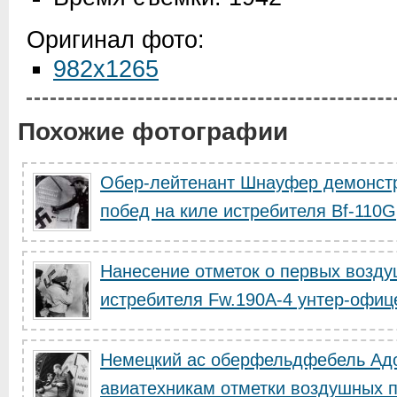
Оригинал фото:
982x1265
Похожие фотографии
Обер-лейтенант Шнауфер демонстр
побед на киле истребителя Bf-110G
Нанесение отметок о первых возду
истребителя Fw.190A-4 унтер-офице
Немецкий ас оберфельдфебель Ад
авиатехникам отметки воздушных п