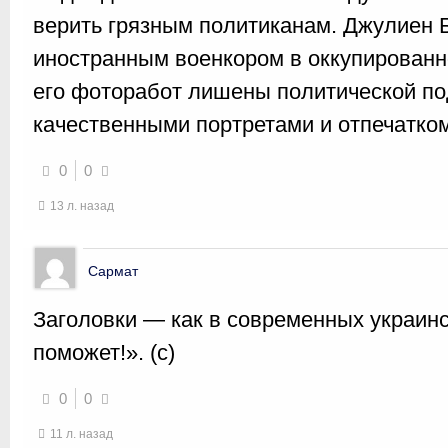
верить грязным политиканам. Джулиен
иностранным военкором в оккупирован
его фоторабот лишены политической по
качественными портретами и отпечатком
0
0
13 л. назад
Сармат
Заголовки — как в современных украин
поможет!». (с)
0
0
11 л. назад