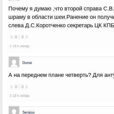
Почему я думаю ,что второй справа С.В
шраму в области шеи.Ранение он получи
слева Д.С.Коротченко секретарь ЦК КПБ
0
0
13 л. назад
Dunai
А на переднем плане четверть? Для ан
0
0
13 л. назад
Sergius