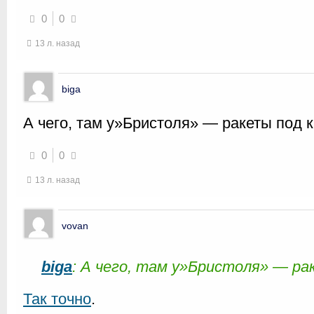
0
0
13 л. назад
biga
А чего, там у»Бристоля» — ракеты под
0
0
13 л. назад
vovan
biga
: А чего, там у»Бристоля» — р
Так точно
.