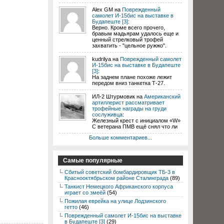
Alex GM на
Поврежденный
самолет И-15бис на выставке в
Будапеште [3]
:
Верно. Кроме всего прочего,
бравым мадьярам удалось еще и
ценный стрелковый трофей
захватить - "цельное ружжо".
kudrilya на
Поврежденный самолет
И-15бис на выставке в Будапеште
[3]
:
На заднем плане похоже лежит
передом вниз танкетка Т-27.
ИЛ-2 Штурмовик на
Американский
артиллерист рассматривает
трофейные награды на груди
сослуживца
:
Железный крест с инициалом «W»
С ветерана ПМВ ещё снял что ли
Больше комментариев...
Самые популярные
Сбитый советский бомбардировщик ТБ-3 в
Краснооктябрьском районе Сталинграда
(89)
Танкист Немецкого Африканского корпуса
играет со змеёй
(54)
Пожилая еврейка на улице Лодзинского
гетто
(46)
Поврежденный самолет И-15бис на выставке
в Будапеште [3]
(29)