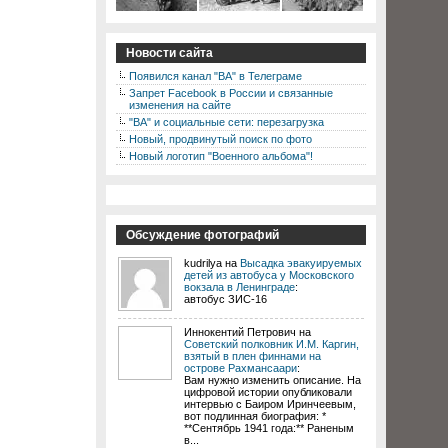
Новости сайта
Появился канал "ВА" в Телеграме
Запрет Facebook в России и связанные
изменения на сайте
"ВА" и социальные сети: перезагрузка
Новый, продвинутый поиск по фото
Новый логотип "Военного альбома"!
Обсуждение фотографий
kudrilya на
Высадка эвакуируемых
детей из автобуса у Московского
вокзала в Ленинграде
:
автобус ЗИС-16
Иннокентий Петрович на
Советский полковник И.М. Каргин,
взятый в плен финнами на
острове Рахмансаари
:
Вам нужно изменить описание. На
цифровой истории опубликовали
интервью с Баиром Иринчеевым,
вот подлинная биография: *
**Сентябрь 1941 года:** Раненым
в...