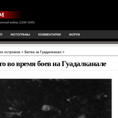
венной войны (1939-1945)
ОП
ФОТОГРАФЫ
КОММЕНТАРИИ
ФОРУМ
их островов
>
Битва за Гуадалканал
>
го во время боев на Гуадалканале