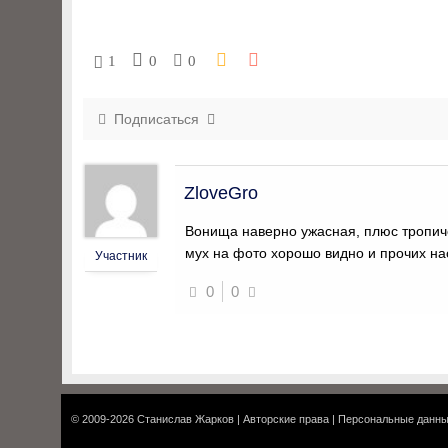
1
0
0
Подписаться
ZloveGro
Вонища наверно ужасная, плюс тропич
мух на фото хорошо видно и прочих н
Участник
0
0
© 2009-2026
Станислав Жарков
|
Авторские права
|
Персональные данн