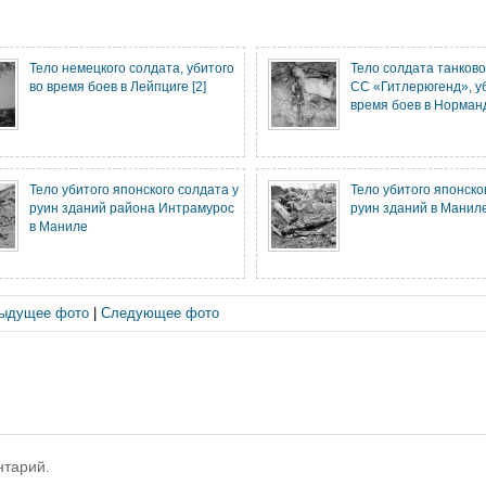
Тело немецкого солдата, убитого
Тело солдата танков
во время боев в Лейпциге [2]
СС «Гитлерюгенд», уб
время боев в Норман
Тело убитого японского солдата у
Тело убитого японско
руин зданий района Интрамурос
руин зданий в Манил
в Маниле
ыдущее фото
|
Следующее фото
нтарий.