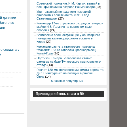
Советский полковник И.М. Каргин, взятый в
плен финнами на острове Рахмансаари
(28)
Уничтоженный попаданием немецкой
авиабомбы советский танк КВ-1 под
ой дивизии
Сталинградом
(27)
итого во
Командир 17-го стрелкового корпуса генерал-
майор И.В. Галанин на переднем крае
дии
обороны
(24)
Венгерские военнослужащие у санитарного
поезда на железнодорожном вокзале в
Киеве
(22)
Командир расчета станкового пулемета
го солдата у
"Максим" 133-го кавполка красноармеец
Копай-Гора
(16)
е
Партизан Тамара Балавенская ставит
самовар на базе Тучковского партизанского
отряда
(14)
Расчет 120-мм полкового миномета сержанта
Д.С. Ничипуренко на позиции в районе
Орла
(14)
50 самых популярных...
Присоединяйтесь к нам в ВК