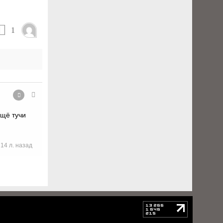
1
ещё тучи
14 л. назад