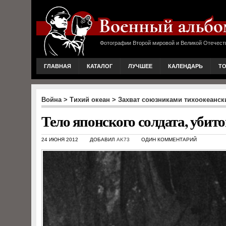
Фотографии Второй мировой и Великой Отечест
ГЛАВНАЯ
КАТАЛОГ
ЛУЧШЕЕ
КАЛЕНДАРЬ
Т
Война
>
Тихий океан
>
Захват союзниками тихоокеанск
Тело японского солдата, убито
24 ИЮНЯ 2012
ДОБАВИЛ
AK73
ОДИН КОММЕНТАРИЙ