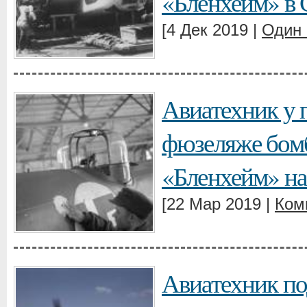
«Бленхейм» в 
[4 Дек 2019 |
Один
Авиатехник у 
фюзеляже бом
«Бленхейм» на
[22 Мар 2019 |
Ком
Авиатехник по