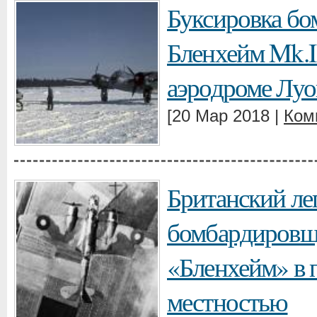
Буксировка б
Бленхейм Mk.
аэродроме Луо
[20 Мар 2018 |
Ком
Британский ле
бомбардировщ
«Бленхейм» в п
местностью