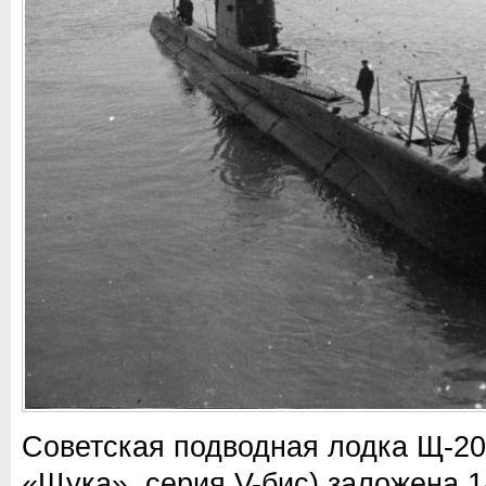
Советская подводная лодка Щ-20
«Щука», серия V-бис) заложена 1