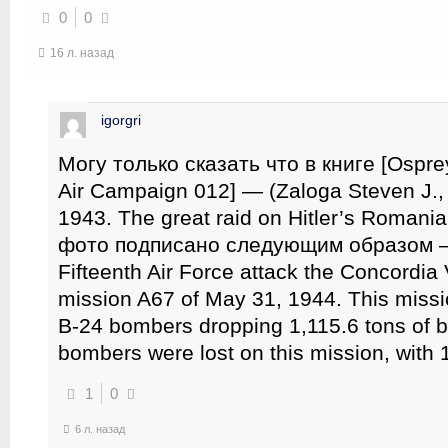
0
0
16 л. назад
igorgri
Могу только сказать что в книге [Osprey
Air Campaign 012] — (Zaloga Steven J.,
1943. The great raid on Hitler’s Romania
фото подписано следующим образом —
Fifteenth Air Force attack the Concordia 
mission A67 of May 31, 1944. This miss
B-24 bombers dropping 1,115.6 tons of b
bombers were lost on this mission, with 1
1
0
6 л. назад