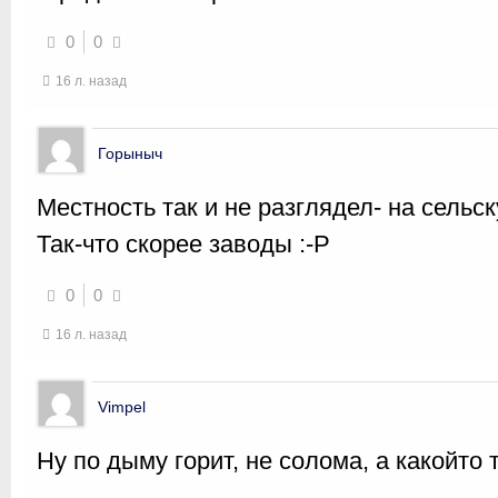
0
0
16 л. назад
Горыныч
Местность так и не разглядел- на сельск
Так-что скорее заводы :-P
0
0
16 л. назад
Vimpel
Ну по дыму горит, не солома, а какойто