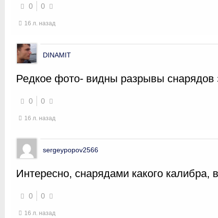
0
0
16 л. назад
DINAMIT
Редкое фото- видны разрывы снарядов 
0
0
16 л. назад
sergeypopov2566
Интересно, снарядами какого калибра, 
0
0
16 л. назад