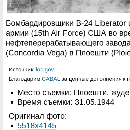
Бомбардировщики B-24 Liberator 
армии (15th Air Force) США во в
нефтеперерабатывающего завода
(Concordia Vega) в Плоешти (Ploieş
Источник:
loc.gov
.
Благодарим
CABAL
за ценные дополнения к п
Место съемки: Плоешти, жуд
Время съемки: 31.05.1944
Оригинал фото:
5518x4145