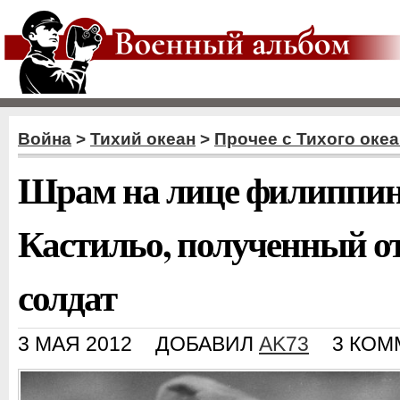
Война
>
Тихий океан
>
Прочее с Тихого оке
Шрам на лице филиппин
Кастильо, полученный о
солдат
3 МАЯ 2012
ДОБАВИЛ
AK73
3 КОМ