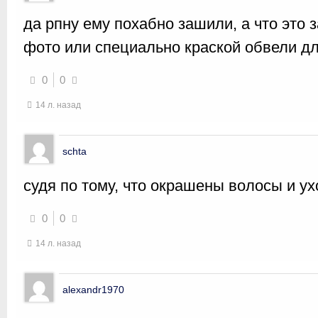
да рпну ему похабно зашили, а что это 
фото или специально краской обвели дл
0
0
14 л. назад
schta
судя по тому, что окрашены волосы и ух
0
0
14 л. назад
alexandr1970