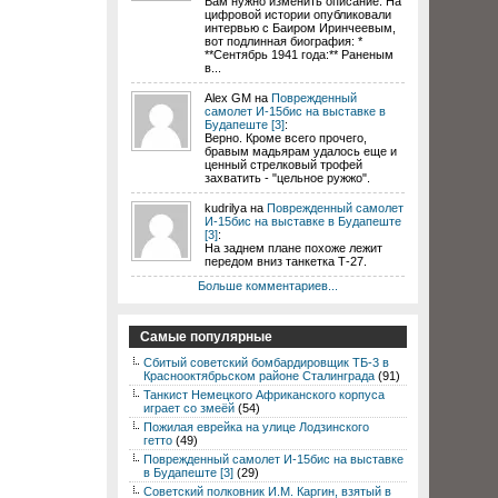
Вам нужно изменить описание. На
цифровой истории опубликовали
интервью с Баиром Иринчеевым,
вот подлинная биография: *
**Сентябрь 1941 года:** Раненым
в...
Alex GM на
Поврежденный
самолет И-15бис на выставке в
Будапеште [3]
:
Верно. Кроме всего прочего,
бравым мадьярам удалось еще и
ценный стрелковый трофей
захватить - "цельное ружжо".
kudrilya на
Поврежденный самолет
И-15бис на выставке в Будапеште
[3]
:
На заднем плане похоже лежит
передом вниз танкетка Т-27.
Больше комментариев...
Самые популярные
Сбитый советский бомбардировщик ТБ-3 в
Краснооктябрьском районе Сталинграда
(91)
Танкист Немецкого Африканского корпуса
играет со змеёй
(54)
Пожилая еврейка на улице Лодзинского
гетто
(49)
Поврежденный самолет И-15бис на выставке
в Будапеште [3]
(29)
Советский полковник И.М. Каргин, взятый в