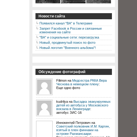
Новости сайта
Появился канал "ВА" в Телеграме
Запрет Facebook в России и связанные
изменения на сайте
"ВА" и социальные сети: перезагрузка
Новый, продвинутый поиск по фото
Новый логотип "Военного альбома"!
Обсуждение фотографий
Filimon на
Медсестра РККА Вера
Чеснова в немецком плену
:
Еще одно фото
kudrilya на
Высадка эвакуируемых
детей из автобуса у Московского
вокзала в Ленинграде
:
автобус ЗИС-16
Иннокентий Петрович на
Советский полковник И.М. Каргин,
взятый в плен финнами на
острове Рахмансаари
: