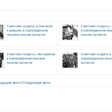
Советские солдаты, в том числе
Советские солдаты с
и девушки, в освобожденном
в освобожденном че
чешском поселке Цоткитле
поселке Цоткитле
Советские солдаты с мотоциклом
Советские солдаты в
в освобожденном чешском
освобожденном чешс
поселке Цоткитле
Цоткитле
ыдущее фото
|
Следующее фото