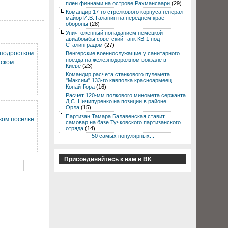
плен финнами на острове Рахмансаари
(29)
Командир 17-го стрелкового корпуса генерал-
майор И.В. Галанин на переднем крае
обороны
(28)
Уничтоженный попаданием немецкой
авиабомбы советский танк КВ-1 под
Сталинградом
(27)
 подростком
Венгерские военнослужащие у санитарного
поезда на железнодорожном вокзале в
шском
Киеве
(23)
Командир расчета станкового пулемета
"Максим" 133-го кавполка красноармеец
Копай-Гора
(16)
Расчет 120-мм полкового миномета сержанта
Д.С. Ничипуренко на позиции в районе
Орла
(15)
Партизан Тамара Балавенская ставит
ком поселке
самовар на базе Тучковского партизанского
отряда
(14)
50 самых популярных...
Присоединяйтесь к нам в ВК