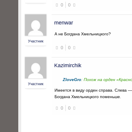
0
0
menwar
А не Богдана Хмельницкого?
Участник
0
0
Kazimirchik
ZloveGro
: Похож на орден «Красн
Участник
Имеется в виду орден справа. Слева —
Богдана Хмельницкого поменьше.
0
0