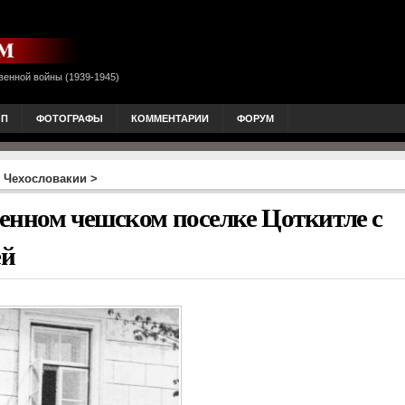
венной войны (1939-1945)
ОП
ФОТОГРАФЫ
КОММЕНТАРИИ
ФОРУМ
 Чехословакии
>
енном чешском поселке Цоткитле с
ей