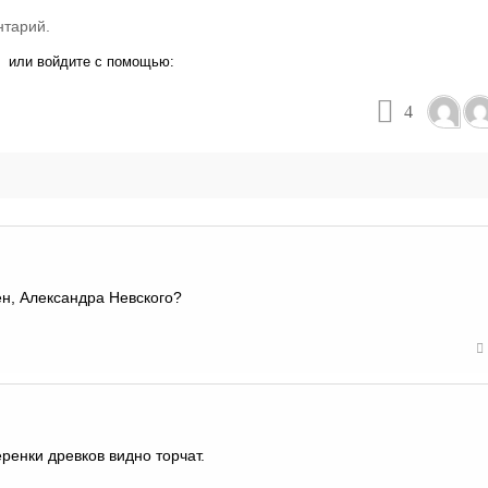
нтарий.
или войдите с помощью:
4
ен, Александра Невского?
ренки древков видно торчат.