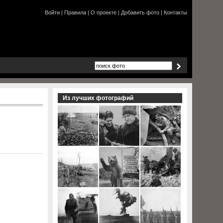
Войти
|
Правила
|
О проекте
|
Добавить фото
|
Контакты
Из лучших фотографий