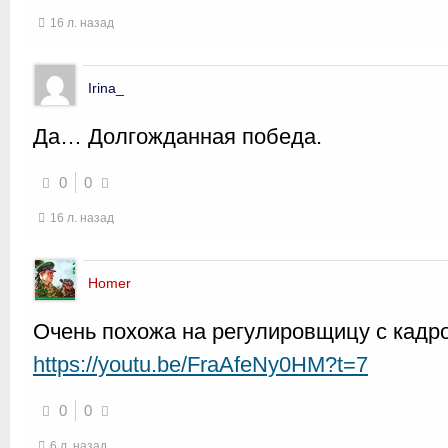
16 л. назад
Irina_
Да… Долгожданная победа.
0
0
16 л. назад
Homer
Очень похожа на регулировщицу с кадр
https://youtu.be/FraAfeNy0HM?t=7
0
0
6 л. назад