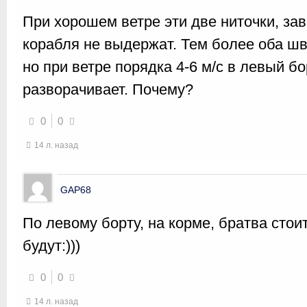
При хорошем ветре эти две ниточки, за
корабля не выдержат. Тем более оба шв
но при ветре порядка 4-6 м/с в левый бо
разворачивает. Почему?
0
0
14 л. назад
GAP68
По левому борту, на корме, братва стоит
будут:)))
0
0
14 л. назад