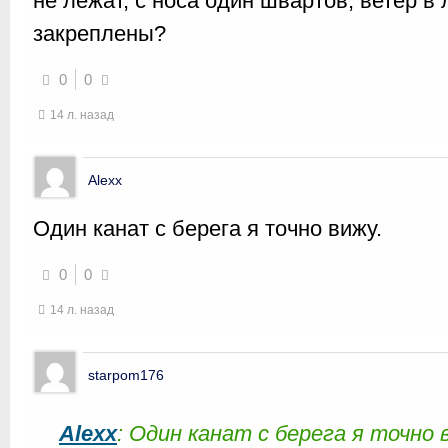
не лежат, с носа один швартов, ветер в
закреплены?
0
0
14 л. назад
Alexx
Один канат с берега я точно вижу.
0
0
14 л. назад
starpom176
Alexx
: Один канат с берега я точно 