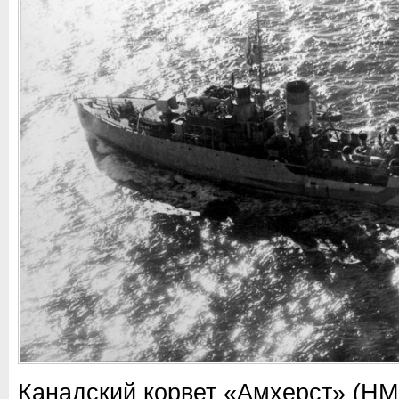
Канадский корвет «Амхерст» (HM