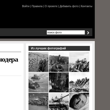
Войти
|
Правила
|
О проекте
|
Добавить фото
|
Контакты
Из лучших фотографий
нодера