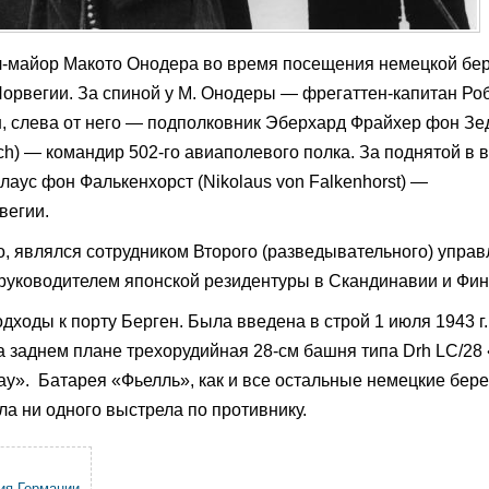
л-майор Макото Онодера во время посещения немецкой бе
 Норвегии. За спиной у М. Онодеры — фрегаттен-капитан Ро
н, слева от него — подполковник Эберхард Фрайхер фон Зе
rich) — командир 502-го авиаполевого полка. За поднятой в 
аус фон Фалькенхорст (Nikolaus von Falkenhorst) —
вегии.
, являлся сотрудником Второго (разведывательного) упра
 руководителем японской резидентуры в Скандинавии и Фи
ходы к порту Берген. Была введена в строй 1 июля 1943 г.
а заднем плане трехорудийная 28‑см башня типа Drh LC/28
ау». Батарея «Фьелль», как и все остальные немецкие бер
а ни одного выстрела по противнику.
ия Германии