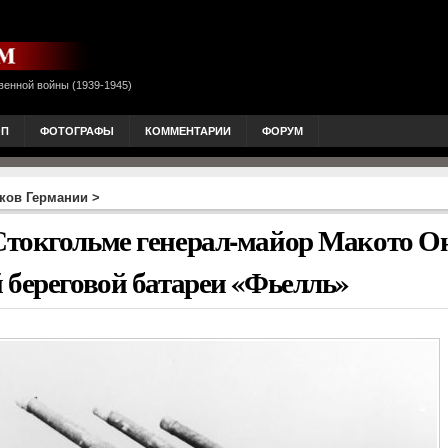
венной войны (1939-1945)
ОП
ФОТОГРАФЫ
КОММЕНТАРИИ
ФОРУМ
ков Германии
>
Стокгольме генерал-майор Макото О
 береговой батареи «Фьелль»