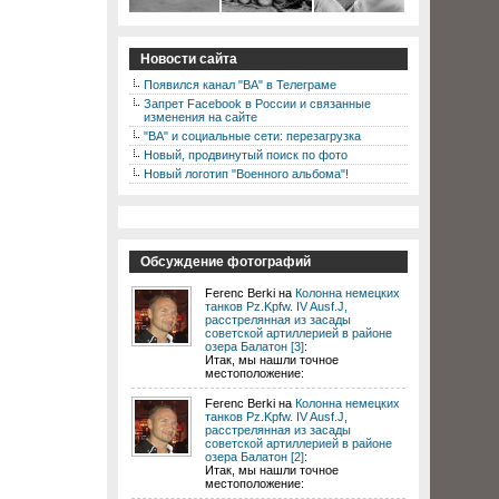
Новости сайта
Появился канал "ВА" в Телеграме
Запрет Facebook в России и связанные
изменения на сайте
"ВА" и социальные сети: перезагрузка
Новый, продвинутый поиск по фото
Новый логотип "Военного альбома"!
Обсуждение фотографий
Ferenc Berki на
Колонна немецких
танков Pz.Kpfw. IV Ausf.J,
расстрелянная из засады
советской артиллерией в районе
озера Балатон [3]
:
Итак, мы нашли точное
местоположение:
Ferenc Berki на
Колонна немецких
танков Pz.Kpfw. IV Ausf.J,
расстрелянная из засады
советской артиллерией в районе
озера Балатон [2]
:
Итак, мы нашли точное
местоположение: