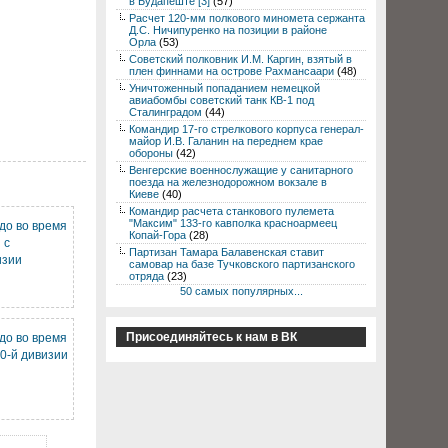
в Будапеште [3]
(57)
Расчет 120-мм полкового миномета сержанта
Д.С. Ничипуренко на позиции в районе
Орла
(53)
Советский полковник И.М. Каргин, взятый в
плен финнами на острове Рахмансаари
(48)
Уничтоженный попаданием немецкой
авиабомбы советский танк КВ-1 под
Сталинградом
(44)
Командир 17-го стрелкового корпуса генерал-
майор И.В. Галанин на переднем крае
обороны
(42)
Венгерские военнослужащие у санитарного
поезда на железнодорожном вокзале в
Киеве
(40)
Командир расчета станкового пулемета
"Максим" 133-го кавполка красноармеец
до во время
Копай-Гора
(28)
 с
Партизан Тамара Балавенская ставит
изии
самовар на базе Тучковского партизанского
отряда
(23)
50 самых популярных...
Присоединяйтесь к нам в ВК
до во время
0-й дивизии