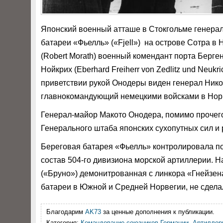
Японский военный атташе в Стокгольме генера
батареи «Фьелль» («Fjell») на острове Сотра в
(Robert Morath) военный комендант порта Берге
Нойкрих (Eberhard Freiherr von Zedlitz und Neuk
приветствии рукой Онодеры виден генерал Никол
главнокомандующий немецкими войсками в Нор
Генерал-майор Макото Онодера, помимо прочего
Генерального штаба японских сухопутных сил и
Береговая батарея «Фьелль» контролировала под
состав 504‑го дивизиона морской артиллерии. Н
(«Бруно») демонитрованная с линкора «Гнейзен
батареи в Южной и Средней Норвегии, не сделал
Благодарим
AK73
за ценные дополнения к публикации.
Категория:
Командование союзников Германии
,
Артиллер