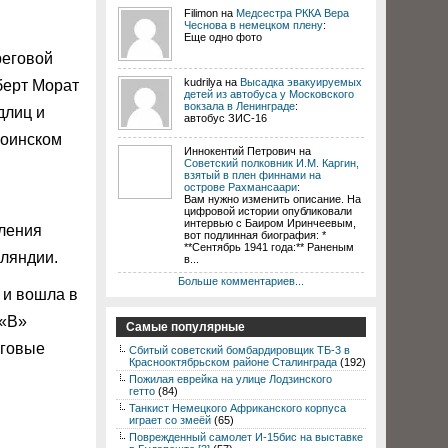
Filimon на
Медсестра РККА Вера
Чеснова в немецком плену
:
Еще одно фото
реговой
kudrilya на
Высадка эвакуируемых
берт Морат
детей из автобуса у Московского
вокзала в Ленинграде
:
длиц и
автобус ЗИС-16
воинском
Иннокентий Петрович на
Советский полковник И.М. Каргин,
взятый в плен финнами на
острове Рахмансаари
:
Вам нужно изменить описание. На
цифровой истории опубликовали
интервью с Баиром Иринчеевым,
вления
вот подлинная биография: *
**Сентябрь 1941 года:** Раненым
нляндии.
в...
Больше комментариев...
 и вошла в
 «В»
Самые популярные
еговые
Сбитый советский бомбардировщик ТБ-3 в
Краснооктябрьском районе Сталинграда
(192)
Пожилая еврейка на улице Лодзинского
гетто
(84)
Танкист Немецкого Африканского корпуса
играет со змеёй
(65)
Поврежденный самолет И-15бис на выставке