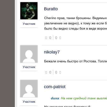
Buratto
Cherino прав, танки брошены. Видимых 
увеличение не видно), к тому же если 
Участник
было бы видно следы боя в виде ворон
0
0
nikolay7
Бежали очень быстро от Ростова. Топли
Участник
0
0
com-patriot
duxa
: На нем средний танк выгля
Участник
На среднем танке буксирный