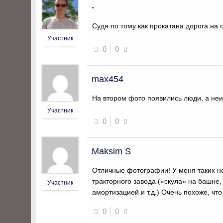
-
Судя по тому как прокатана дорога на 
Участник
0
0
max454
На втором фото появились люди, а неиз
Участник
0
0
Maksim S
Отличные фотографии! У меня таких не
тракторного завода («скула» на башне
Участник
амортизацией и т.д.) Очень похоже, ч
0
0