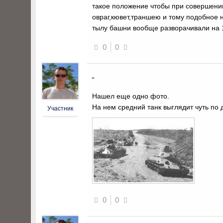
такое положение чтобы при совершени
овраг,кювет,траншею и тому подобное 
тылу башни вообще разворачивали на 
0
0
-
Нашел еще одно фото.
На нем средний танк выглядит чуть по 
Участник
0
0