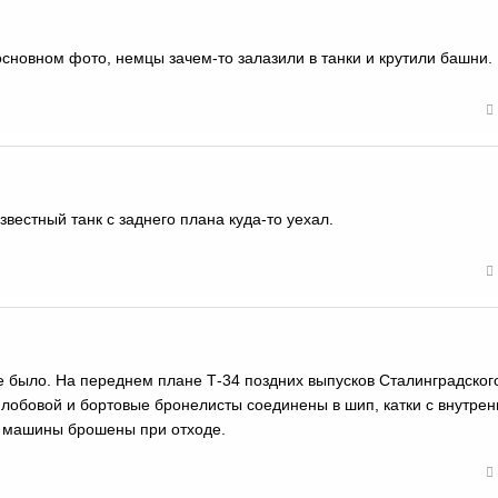
основном фото, немцы зачем-то залазили в танки и крутили башни.
вестный танк с заднего плана куда-то уехал.
 было. На переднем плане Т-34 поздних выпусков Сталинградског
, лобовой и бортовые бронелисты соединены в шип, катки с внутре
то машины брошены при отходе.