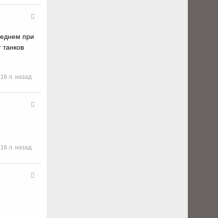
реднем при
 танков
16 л. назад
16 л. назад