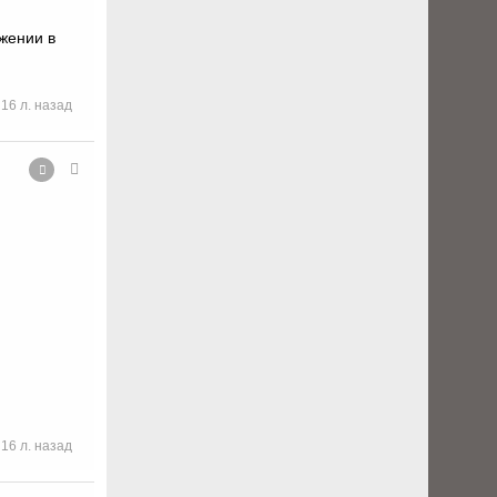
жении в
16 л. назад
16 л. назад