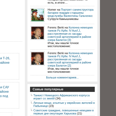
есть, в итоге:...
Homer на
Портрет санинструктора
батареи гвардии старшины
медслужбы Валентины Гальченко
:
Супруги Камышниковы
Ferenc Berki на
Колонна немецких
танков Pz.Kpfw. IV Ausf.J,
расстрелянная из засады
советской артиллерией в районе
озера Балатон [3]
:
Итак, мы нашли точное
местоположение:
Ferenc Berki на
Колонна немецких
танков Pz.Kpfw. IV Ausf.J,
и Т-26,
расстрелянная из засады
районе
советской артиллерией в районе
озера Балатон [2]
:
Итак, мы нашли точное
местоположение:
Больше комментариев...
 и САУ
Самые популярные
районе
Танкист Немецкого Африканского корпуса
о под
играет со змеёй
(34)
Личные вещи, изъятые у еврейских жителей в
Пабьянице
(23)
Советские граждане, повешенные немцами в
первые дни оккупации Харькова
(21)