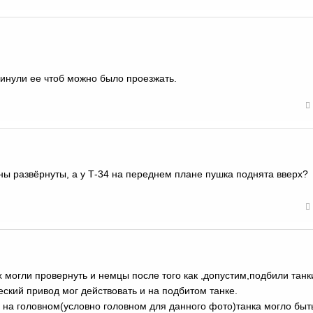
инули ее чтоб можно было проезжать.
ны развёрнуты, а у Т-34 на переднем плане пушка поднята вверх?
х могли провернуть и немцы после того как ,допустим,подбили тан
ский привод мог действовать и на подбитом танке.
 на головном(условно головном для данного фото)танка могло быт