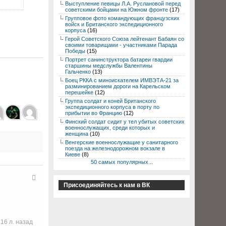
Выступление певицы Л.А. Руслановой перед
советскими бойцами на Южном фронте
(17)
Групповое фото командующих французских
войск и Британского экспедиционного
корпуса
(16)
Герой Советского Союза лейтенант Бабаян со
своими товарищами - участниками Парада
Победы
(15)
Портрет санинструктора батареи гвардии
старшины медслужбы Валентины
Гальченко
(13)
Боец РККА с миноискателем ИМВЭТА-21 за
разминированием дороги на Карельском
перешейке
(12)
Группа солдат и коней Британского
экспедиционного корпуса в порту по
прибытии во Францию
(12)
Финский солдат сидит у тел убитых советских
военнослужащих, среди которых и
женщина
(10)
Венгерские военнослужащие у санитарного
поезда на железнодорожном вокзале в
Киеве
(8)
50 самых популярных...
Присоединяйтесь к нам в ВК
16 л. назад