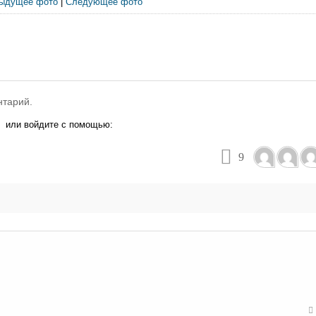
ыдущее фото
|
Следующее фото
нтарий.
или войдите с помощью:
9