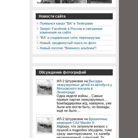
Новости сайта
Появился канал "ВА" в Телеграме
Запрет Facebook в России и связанные
изменения на сайте
"ВА" и социальные сети: перезагрузка
Новый, продвинутый поиск по фото
Новый логотип "Военного альбома"!
Обсуждение фотографий
ИЛ-2 Штурмовик на
Высадка
эвакуируемых детей из автобуса у
Московского вокзала в
Ленинграде
:
Одна неделя войны... Самые
первые партии эвакуируемых...
Бомбардировки ж/д, наверное, уже
были или могли быть, но блокады
ещё не было....
ИЛ-2 Штурмовик на
Брошенные
немецкие САУ Marder II
:
Хорошо, что затронули вопрос с
пушкой и подробно обсудили, тоже
сразу заинтересовало, т.к. калибр
нехарактерный, советский. То