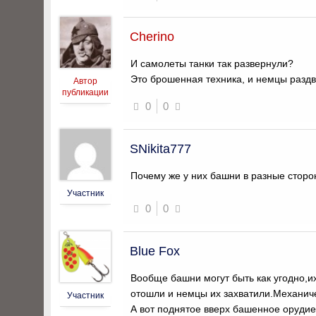
Cherino
И самолеты танки так развернули?
Это брошенная техника, и немцы раздв
Автор
публикации
0
0
SNikita777
Почему же у них башни в разные сторо
Участник
0
0
Blue Fox
Вообще башни могут быть как угодно,и
отошли и немцы их захватили.Механиче
Участник
А вот поднятое вверх башенное орудие