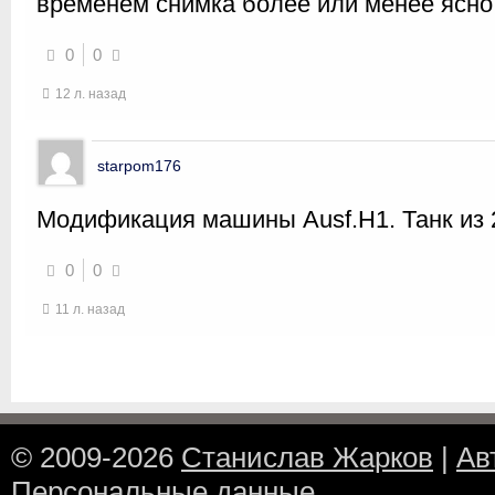
временем снимка более или менее ясно
0
0
12 л. назад
starpom176
Модификация машины Ausf.H1. Танк из 2
0
0
11 л. назад
© 2009-2026
Станислав Жарков
|
Ав
Персональные данные