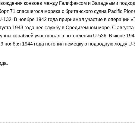
овождения конвоев между Галифаксом и Западными подхо
орт 71 спасшегося моряка с британского судна Pacific Pione
-132. В ноябре 1942 года прирнимал участие в операции «
густа 1943 года нес службу в Средиземном море. С августа
руппы кораблей участвовал в потоплении U-536. В июне 194
9 ноября 1944 года потопил немецкую подводную лодку U-3
ода.