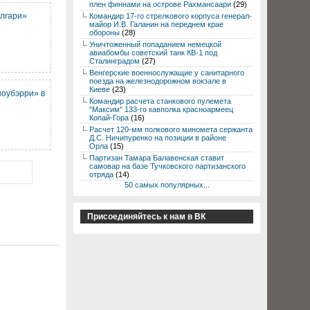
плен финнами на острове Рахмансаари
(29)
алгари»
Командир 17-го стрелкового корпуса генерал-
майор И.В. Галанин на переднем крае
обороны
(28)
Уничтоженный попаданием немецкой
авиабомбы советский танк КВ-1 под
Сталинградом
(27)
Венгерские военнослужащие у санитарного
поезда на железнодорожном вокзале в
Киеве
(23)
ноубэрри» в
Командир расчета станкового пулемета
"Максим" 133-го кавполка красноармеец
Копай-Гора
(16)
Расчет 120-мм полкового миномета сержанта
Д.С. Ничипуренко на позиции в районе
Орла
(15)
Партизан Тамара Балавенская ставит
самовар на базе Тучковского партизанского
отряда
(14)
50 самых популярных...
Присоединяйтесь к нам в ВК