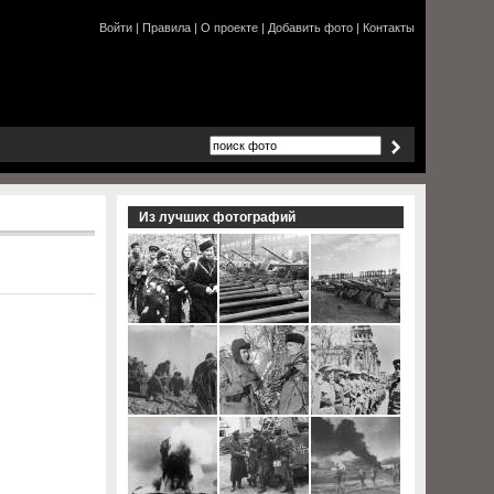
Войти
|
Правила
|
О проекте
|
Добавить фото
|
Контакты
Из лучших фотографий