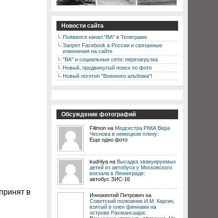
Новости сайта
Появился канал "ВА" в Телеграме
Запрет Facebook в России и связанные
изменения на сайте
"ВА" и социальные сети: перезагрузка
Новый, продвинутый поиск по фото
Новый логотип "Военного альбома"!
Обсуждение фотографий
Filimon на
Медсестра РККА Вера
Чеснова в немецком плену
:
Еще одно фото
kudrilya на
Высадка эвакуируемых
детей из автобуса у Московского
вокзала в Ленинграде
:
автобус ЗИС-16
принят в
Иннокентий Петрович на
Советский полковник И.М. Каргин,
взятый в плен финнами на
острове Рахмансаари
: