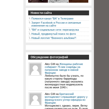
Новости сайта
Появился канал "ВА" в Телеграме
Запрет Facebook в России и связанные
изменения на сайте
"ВА" и социальные сети: перезагрузка
Новый, продвинутый поиск по фото
Новый логотип "Военного альбома"!
Обсуждение фотографий
Alex GM на
Женщины-рабочие
собирают 75-мм снаряды на
патронном заводе в южной
Франции
:
Любопытно было бы узнать, по
какую сторону баррикады
(патронного завода) оказались
жизнерадостные мадемуазель
после июня 1040 г.
Alex GM на
Британский
мотоциклист спрашивает дорогу у
французского унтер-офицера во
Франции
:
Мотоциклист, однако, лирик. Ветку
сирени разместил на руле. В свою