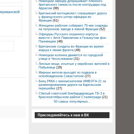
Немецкий офицер допрашивает пленного
британского танкиста после контрудара под
Аррасом
(88)
мериканской
Британский мотоциклист спрашивает дорогу
у французского унтер-офицера во
Франции
(61)
Женщины-рабочие собирают 75-мм снаряды
на патронном заводе в южной Франции
(52)
Офицеры Русского охранного корпуса
вместе с Анте Павеличем и Гельмутом фон
Паннвицем
(48)
Британские солдаты во Франции во время
марша к линии фронта
(48)
Немецкая колонна движется по городской
улице в Чехословакии
(31)
Личные вещи, изъятые у еврейских жителей в
Пабьянице
(28)
Мирные жители выходят из подвала в
освобожденном Севастополе
(27)
Боец РККА с миноискателем ИМВЭТА-21 за
разминированием дороги на Карельском
перешейке
(27)
Сбитый советский бомбардировщик ТБ-3 в
Краснооктябрьском районе Сталинграда
(21)
50 самых популярных...
Присоединяйтесь к нам в ВК