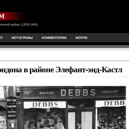
венной войны (1939-1945)
ОП
ФОТОГРАФЫ
КОММЕНТАРИИ
ФОРУМ
ондона в районе Элефант-энд-Кастл