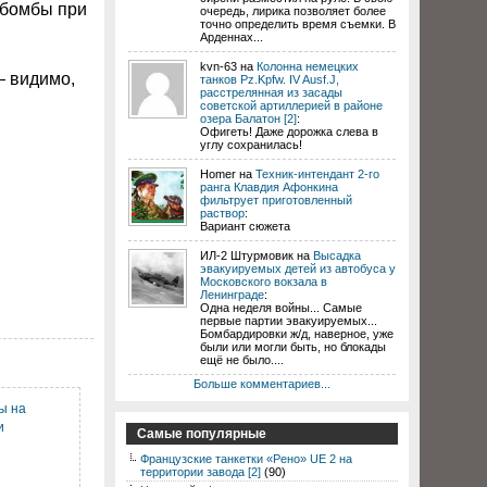
а бомбы при
очередь, лирика позволяет более
точно определить время съемки. В
Арденнах...
kvn-63 на
Колонна немецких
— видимо,
танков Pz.Kpfw. IV Ausf.J,
расстрелянная из засады
советской артиллерией в районе
озера Балатон [2]
:
Офигеть! Даже дорожка слева в
углу сохранилась!
Homer на
Техник-интендант 2-го
ранга Клавдия Афонкина
фильтрует приготовленный
раствор
:
Вариант сюжета
ИЛ-2 Штурмовик на
Высадка
эвакуируемых детей из автобуса у
Московского вокзала в
Ленинграде
:
Одна неделя войны... Самые
первые партии эвакуируемых...
Бомбардировки ж/д, наверное, уже
были или могли быть, но блокады
ещё не было....
Больше комментариев...
ы на
и
Самые популярные
Французские танкетки «Рено» UE 2 на
территории завода [2]
(90)