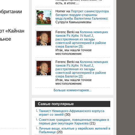
есть, в итоге:...
кобритании
Homer на
Портрет санинструктора
батареи гвардии старшины
медслужбы Валентины Гальченко
:
Супруги Камышниковы
рт «Кайнан
Ferenc Berki на
Колонна немецких
танков Pz.Kpfw. IV Ausf.J,
льное
расстрелянная из засады
советской артиллерией в районе
озера Балатон [3]
:
Итак, мы нашли точное
местоположение:
Ferenc Berki на
Колонна немецких
танков Pz.Kpfw. IV Ausf.J,
расстрелянная из засады
советской артиллерией в районе
озера Балатон [2]
:
Итак, мы нашли точное
местоположение:
Больше комментариев...
Самые популярные
Танкист Немецкого Африканского корпуса
играет со змеёй
(30)
Советские граждане, повешенные немцами в
первые дни оккупации Харькова
(21)
Личные вещи, изъятые у еврейских жителей в
Пабьянице
(20)