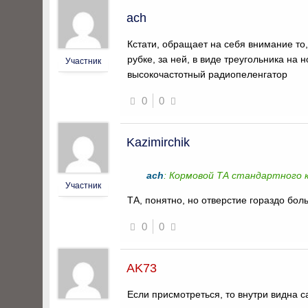
ach
Кстати, обращает на себя внимание то,
рубке, за ней, в виде треугольника на
Участник
высокочастотный радиопеленгатор
0
0
Kazimirchik
ach
: Кормовой ТА стандартного к
Участник
ТА, понятно, но отверстие гораздо бол
0
0
AK73
Если присмотреться, то внутри видна с