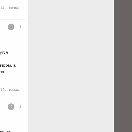
14 л. назад
утся
етром, а
ыло
14 л. назад