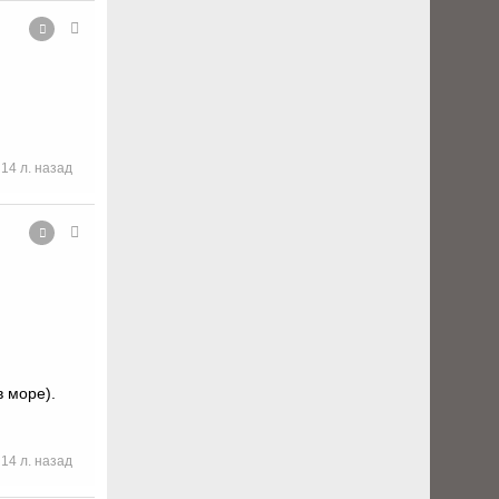
14 л. назад
в море).
14 л. назад