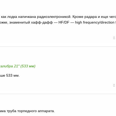
 как лодка напичкана радиоэлектроникой. Кроме радара и еще чего
 ножке, знаменитый хафф-дафф — HF/DF — high frequency/direction f
алибра 21″ (533 мм)
ьше 533 мм.
ама труба торпедного аппарата.