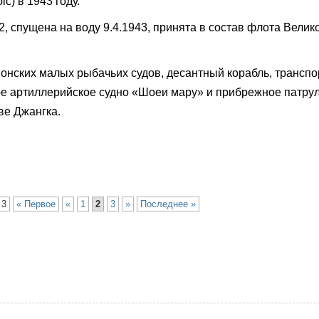
c) в 1943 году.
2, спущена на воду 9.4.1943, принята в состав флота Вели
понских малых рыбачьих судов, десантный корабль, транспо
ое артиллерийское судно «Шоеи мару» и прибрежное патру
ве Джангка.
 3
« Первое
«
1
2
3
»
Последнее »