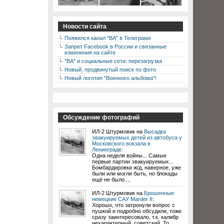
Новости сайта
Появился канал "ВА" в Телеграме
Запрет Facebook в России и связанные
изменения на сайте
"ВА" и социальные сети: перезагрузка
Новый, продвинутый поиск по фото
Новый логотип "Военного альбома"!
Обсуждение фотографий
ИЛ-2 Штурмовик на
Высадка
эвакуируемых детей из автобуса у
Московского вокзала в
Ленинграде
:
Одна неделя войны... Самые
первые партии эвакуируемых...
Бомбардировки ж/д, наверное, уже
были или могли быть, но блокады
ещё не было....
ИЛ-2 Штурмовик на
Брошенные
немецкие САУ Marder II
:
Хорошо, что затронули вопрос с
пушкой и подробно обсудили, тоже
сразу заинтересовало, т.к. калибр
нехарактерный, советский. То