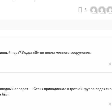
5
 Минный порт? Лодки «S» не несли минного вооружения.
рпедный аппарат — Стоик принадлежал к третьей группе лодок типа
н был.