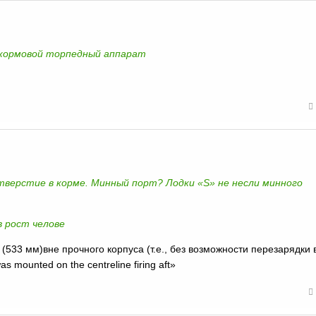
й кормовой торпедный аппарат
отверстие в корме. Минный порт? Лодки «S» не несли минного
в рост челове
(533 мм)вне прочного корпуса (т.е., без возможности перезарядки 
s mounted on the centreline firing aft»