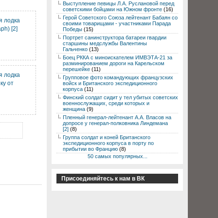
Выступление певицы Л.А. Руслановой перед
советскими бойцами на Южном фронте
(16)
Герой Советского Союза лейтенант Бабаян со
я лодка
своими товарищами - участниками Парада
h) [2]
Победы
(15)
Портрет санинструктора батареи гвардии
старшины медслужбы Валентины
Гальченко
(13)
Боец РККА с миноискателем ИМВЭТА-21 за
разминированием дороги на Карельском
перешейке
(11)
я лодка
Групповое фото командующих французских
ку от
войск и Британского экспедиционного
корпуса
(11)
Финский солдат сидит у тел убитых советских
военнослужащих, среди которых и
женщина
(9)
Пленный генерал-лейтенант А.А. Власов на
допросе у генерал-полковника Линдемана
[2]
(8)
Группа солдат и коней Британского
экспедиционного корпуса в порту по
прибытии во Францию
(8)
50 самых популярных...
Присоединяйтесь к нам в ВК