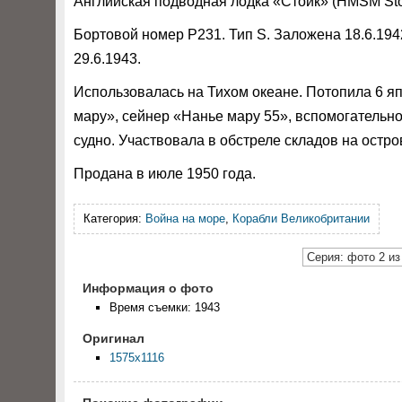
Английская подводная лодка «Стоик» (HMSM Stoi
Бортовой номер P231. Тип S. Заложена 18.6.194
29.6.1943.
Использовалась на Тихом океане. Потопила 6 я
мару», сейнер «Нанье мару 55», вспомогательн
судно. Участвовала в обстреле складов на остро
Продана в июле 1950 года.
Категория:
Война на море
,
Корабли Великобритании
Серия: фото 2 из
Информация о фото
Время съемки: 1943
Оригинал
1575x1116