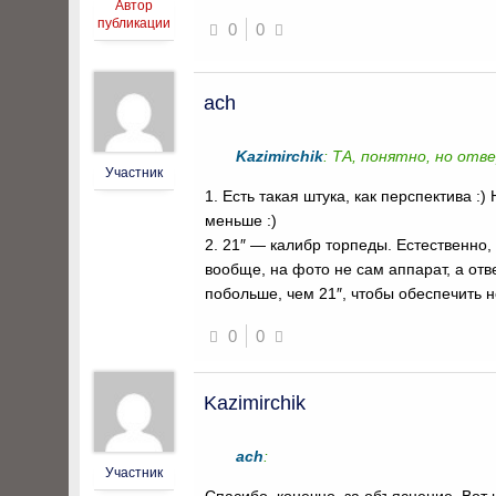
Автор
публикации
0
0
ach
Kazimirchik
: ТА, понятно, но отв
Участник
1. Есть такая штука, как перспектива :
меньше :)
2. 21″ — калибр торпеды. Естественно,
вообще, на фото не сам аппарат, а отве
побольше, чем 21″, чтобы обеспечить 
0
0
Kazimirchik
ach
:
Участник