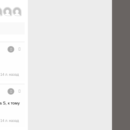
14 л. назад
 S, к тому
14 л. назад