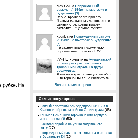
Alex GM на
Поврежденный
самолет И-15бис на выставке в
Будапеште [3]
:
Верно. Кроме всего прочего,
бравым мадьярам удалось еще и
ценный стрелковый трофей
захватить - "цельное ружжо".
kudrilya на
Поврежденный самолет
И-15бис на выставке в Будапеште
[3]
:
На заднем плане похоже лежит
передом вниз танкетка Т-27.
ИЛ-2 Штурмовик на
Американский
артиллерист рассматривает
трофейные награды на груди
сослуживца
:
Железный крест с инициалом «W»
С ветерана ПМВ ещё снял что ли
 рубке. На
Больше комментариев...
Самые популярные
Сбитый советский бомбардировщик ТБ-3 в
Краснооктябрьском районе Сталинграда
(66)
Танкист Немецкого Африканского корпуса
играет со змеёй
(53)
Пожилая еврейка на улице Лодзинского
гетто
(37)
Поврежденный самолет И-15бис на выставке
в Будапеште [3]
(25)