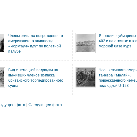
Члены экипажа поврежденного
Японские субмарины I-4
американского авианосца
402 и на стоянке в во
«Йорктаун» идут по полетной
морской базе Курэ
палубе
Вид с немецкой подлодки на
Члены экипажа амери
выживших членов экипажа
танкера «Малай»,
британского торпедированного
поврежденного неме
судна
подлодкой U-123
ыдущее фото
|
Следующее фото