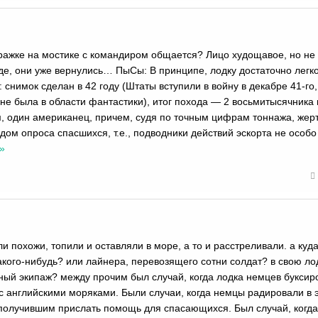
уражке на мостике с командиром общается? Лицо худощавое, но н
ходе, они уже вернулись… ПыСы: В принципе, лодку достаточно легк
нимок сделан в 42 году (Штаты вступили в войну в декабре 41-го, 
не была в области фантастики), итог похода — 2 восьмитысячника 
м, один американец, причем, судя по точным цифрам тоннажа, жер
ом опроса спасшихся, т.е., подводники действий эскорта не особо
»
ли похожи, топили и оставляли в море, а то и расстреливали. а куд
кого-нибудь? или лайнера, перевозящего сотни солдат? в свою лод
ный экипаж? между прочим был случай, когда лодка немцев буксир
с английскими моряками. Были случаи, когда немцы радировали в 
 получившим прислать помощь для спасающихся. Был случай, когда