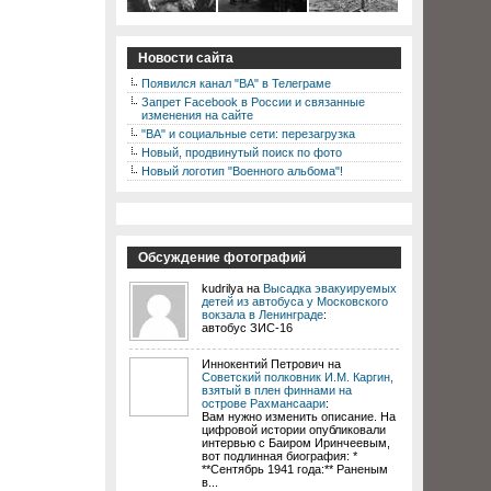
Новости сайта
Появился канал "ВА" в Телеграме
Запрет Facebook в России и связанные
изменения на сайте
"ВА" и социальные сети: перезагрузка
Новый, продвинутый поиск по фото
Новый логотип "Военного альбома"!
Обсуждение фотографий
kudrilya на
Высадка эвакуируемых
детей из автобуса у Московского
вокзала в Ленинграде
:
автобус ЗИС-16
Иннокентий Петрович на
Советский полковник И.М. Каргин,
взятый в плен финнами на
острове Рахмансаари
:
Вам нужно изменить описание. На
цифровой истории опубликовали
интервью с Баиром Иринчеевым,
вот подлинная биография: *
**Сентябрь 1941 года:** Раненым
в...