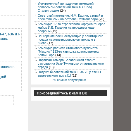
Уничтоженный попаданием немецкой
авиабомбы советский танк КВ-1 под
Сталинградом
(24)
Советский полковник И.М. Каргин, взятый в
плен финнами на острове Рахмансаари
(20)
Командир 17-го стрелкового корпуса генерал-
майор И.В. Галанин на переднем крае
обороны
(19)
7, I-36 и I-
Венгерские военнослужащие у санитарного
енно-
поезда на железнодорожном вокзале в
Киеве
(17)
Командир расчета станкового пулемета
"Максим" 133-го кавполка красноармеец
Копай-Гора
(14)
Партизан Тамара Балавенская ставит
самовар на базе Тучковского партизанского
канского
отряда
(13)
Подбитый советский танк Т-34-76 у стены
деревенского дома [1]
(12)
цкой
50 самых популярных...
Присоединяйтесь к нам в ВК