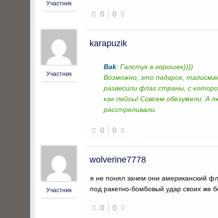
Участник
0
0
karapuzik
Bak
: Галстук в горошек))))
Участник
Возможно, это подарок, талисм
развесили флаг страны, с которо
как пейсы! Совсем обезумели. А л
расстреливали.
0
0
wolverine7778
я не понял зачем они американский фл
под ракетно-бомбовый удар своих же 
Участник
0
0