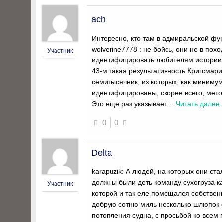
ach
Интересно, кто там в адмиральской ф
wolverine7778 : не бойсь, они не в по
Участник
идентифицировать любителям истории: с
43-м такая результативность Кригсмари
семитысячник, из которых, как миниму
идентифицированы, скорее всего, метод
Это еще раз указывает
…
Читать далее 
0
0
Delta
karapuzik: А людей, на которых они ста
должны были деть команду сухогруза ка
Участник
которой и так еле помещался собствен
добрую сотню миль несколько шлюпок 
потопления судна, с просьбой ко всем