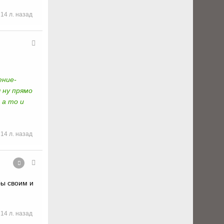
14 л. назад
ение-
 ну прямо
 а то и
14 л. назад
бы своим и
14 л. назад