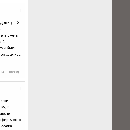
е Дениц… 2
о
а в уже в
и 1
твы были
 опасались.
14 л. назад
а они
ку, в
овала
эфир место
 лодка