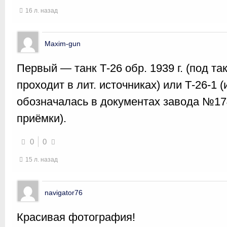
16 л. назад
Maxim-gun
Первый — танк Т-26 обр. 1939 г. (под т
проходит в лит. источниках) или Т-26-1 
обозначалась в документах завода №17
приёмки).
0
0
15 л. назад
navigator76
Красивая фотография!