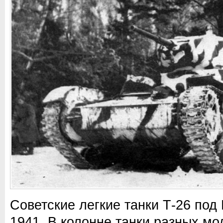
Советские легкие танки Т-26 под
1941. В колонне танки разных м