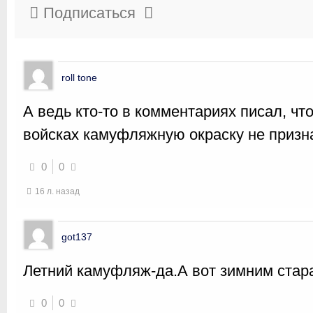
Подписаться
roll tone
А ведь кто-то в комментариях писал, чт
войсках камуфляжную окраску не призн
0
0
16 л. назад
got137
Летний камуфляж-да.А вот зимним стара
0
0