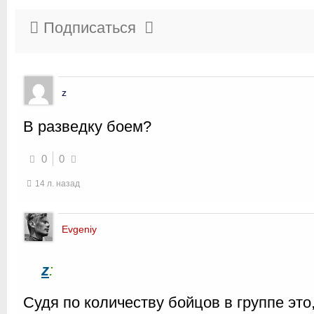
Подписаться
z
В разведку боем?
0
0
14 л. назад
Evgeniy
z
:
Судя по количеству бойцов в группе это,