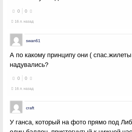
0
0
16 л. назад
swan61
А по какому принципу они ( спас.жилеты
надувались?
0
0
16 л. назад
craft
У ганса, который на фото прямо под Ли
один баллон, пристегнутый к нижней час