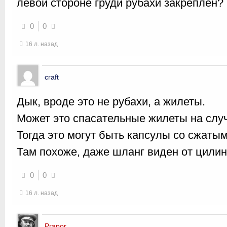
левой стороне груди рубахи закреплён?
0
0
16 л. назад
craft
Дык, вроде это не рубахи, а жилеты.
Может это спасательные жилеты на слу
Тогда это могут быть капсулы со сжаты
Там похоже, даже шланг виден от цилин
0
0
16 л. назад
Prapor