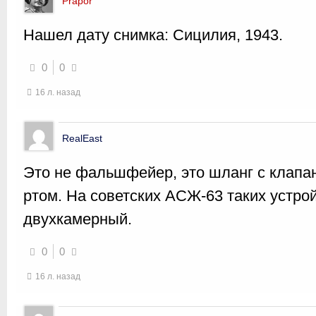
Prapor
Нашел дату снимка: Сицилия, 1943.
0
0
16 л. назад
RealEast
Это не фальшфейер, это шланг с клапа
ртом. На советских АСЖ-63 таких устрой
двухкамерный.
0
0
16 л. назад