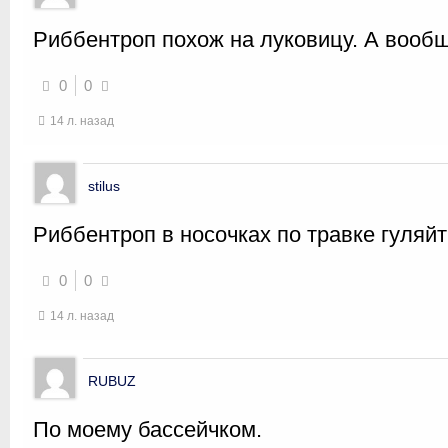
Риббентроп похож на луковицу. А вообщ
0
0
14 л. назад
stilus
Риббентроп в носочках по травке гуляй
0
0
14 л. назад
RUBUZ
По моему бассейчком.