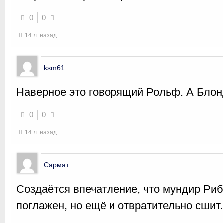
0
0
14 л. назад
ksm61
Наверное это говорящий Рольф. А Блон
0
0
14 л. назад
Сармат
Создаётся впечатление, что мундир Риб
поглажен, но ещё и отвратительно сшит.