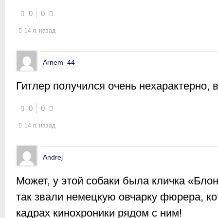
0
0
14 л. назад
Arnem_44
Гитлер получился очень нехарактерно, в
0
0
14 л. назад
Andrej
Может, у этой собаки была кличка «Бло
так звали немецкую овчарку фюрера, ко
кадрах кинохроники рядом с ним!