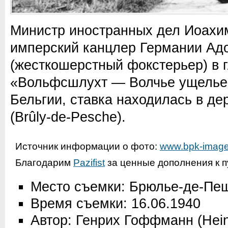
Министр иностранных дел Иоахи
имперский канцлер Германии Адо
(жесткошерстный фокстерьер) в г
«Вольфcшлухт — Волчье ущелье» 
Бельгии, ставка находилась в д
(Brûly-de-Pesche).
Источник информации о фото:
www.bpk-image
Благодарим
Pazifist
за ценные дополнения к п
Место съемки: Брюлье-де-Пеш
Время съемки: 16.06.1940
Автор: Генрих Гоффманн (Hein