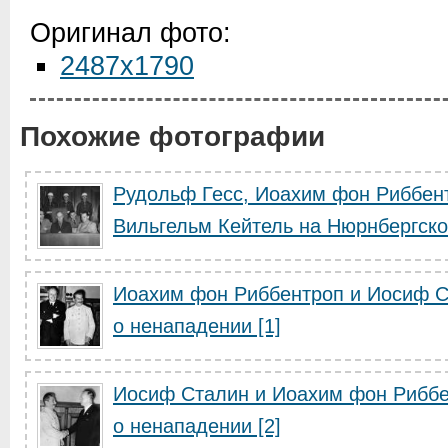
Оригинал фото:
2487x1790
Похожие фотографии
Рудольф Гесс, Иоахим фон Риббент
Вильгельм Кейтель на Нюрнбергско
Иоахим фон Риббентроп и Иосиф С
о ненападении [1]
Иосиф Сталин и Иоахим фон Риббе
о ненападении [2]