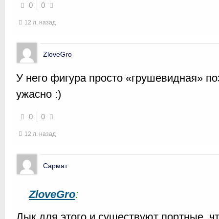
0
0
12 л. назад
ZloveGro
У него фигура просто «грушевидная» по
ужасно :)
0
0
12 л. назад
Сармат
ZloveGro
:
Дык для этого и существуют портные, ч