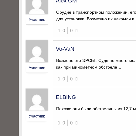
Alex GM
Орудие в транспортном положении, его
для установки. Возможно их накрыли в
Участник
0
0
Vo-VaN
Возмоно это ЭРСЫ.. Судя по многочис
как при минометном обстреле…
Участник
0
0
ELBING
Похоже они были обстреляны из 12,7 
Участник
0
0