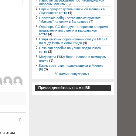
Аэростат заграждения противовоздушной
обороны Москвы
(5)
Еврей продает детали швейной машины в
Лодзинского гетто
(4)
Советские бойцы затаскивают пулемет
"Максим" на сопку в Заполярье
(4)
Офицеры СС беседуют с евреями во время
подавления восстания в варшавском
гетто
(4)
Старт лыжных соревнований бойцов МПВО
на льду Невы в Ленинграде
(4)
Пожилая еврейка на улице Лодзинского
гетто
(3)
Медсестра РККА Вера Чеснова в немецком
плену
(3)
Казнь советских подпольщиков в Минске
[6]
(3)
50 самых популярных...
Присоединяйтесь к нам в ВК
и в этом