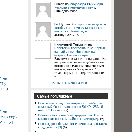
Filimon на
Медсестра РККА Вера
Чеснова в немецком плену
:
Еще одно фото
kudrilya на
Высадка эвакуируемых
детей из автобуса у Московского
вокзала в Ленинграде
:
автобус ЗИС-16
Иннокентий Петрович на
Советский полковник И.М. Каргин,
взятый в плен финнами на
острове Рахмансаари
:
Вам нужно изменить описание. На
цифровой истории опубликовали
интервью с Баиром Иринчеевым,
вот подлинная биография: *
**Сентябрь 1941 года:** Раненым
в...
8-мм
Больше комментариев...
37 у
га [1]
Самые популярные
Советский офицер осматривает подбитый
немецкий бронетранспортер Sd.Kfz. 251/16
Ausf. C Hanomag
(7)
8-мм
Сбитый советский бомбардировщик ТБ-3 в
6 в лесу у
Краснооктябрьском районе Сталинграда
(6)
Алст [2]
Поврежденный самолет И-15бис на выставке
в Будапеште [3]
(5)