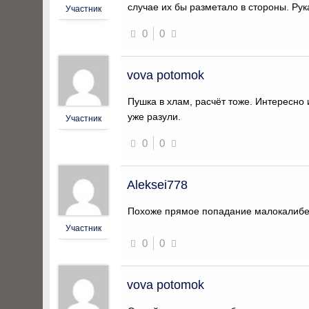
случае их бы разметало в стороны. Рук
Участник
0
0
vova potomok
Пушка в хлам, расчёт тоже. Интересно 
уже разули.
Участник
0
0
Aleksei778
Похоже прямое попадание малокалибе
Участник
0
0
vova potomok