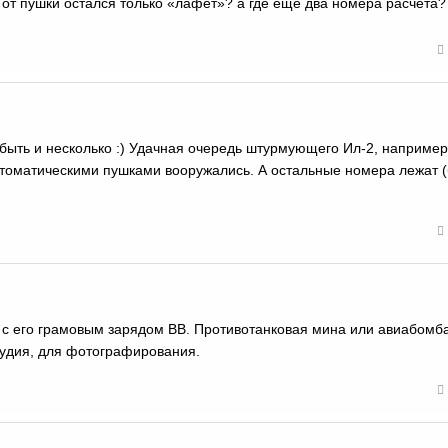
от пушки остался только «лафет»? а где ещё два номера расчёта?
ыть и несколько :) Удачная очередь штурмующего Ил-2, например
втоматическими пушками вооружались. А остальные номера лежат 
 с его грамовым зарядом ВВ. Противотанковая мина или авиабомб
рудия, для фотографирования.