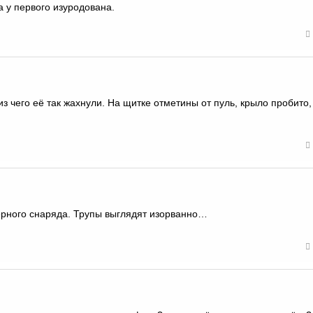
а у первого изуродована.
из чего её так жахнули. На щитке отметины от пуль, крыло пробито,
рного снаряда. Трупы выглядят изорванно…