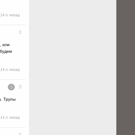
14 л. назад
, или
(будем
14 л. назад
а. Трупы
14 л. назад