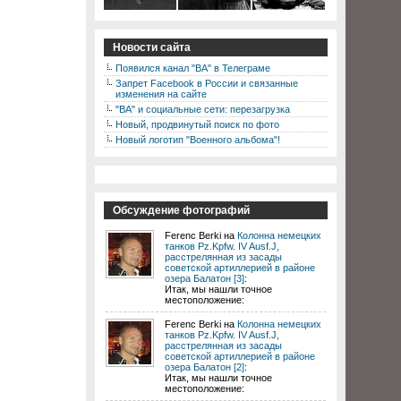
Новости сайта
Появился канал "ВА" в Телеграме
Запрет Facebook в России и связанные
изменения на сайте
"ВА" и социальные сети: перезагрузка
Новый, продвинутый поиск по фото
Новый логотип "Военного альбома"!
Обсуждение фотографий
Ferenc Berki на
Колонна немецких
танков Pz.Kpfw. IV Ausf.J,
расстрелянная из засады
советской артиллерией в районе
озера Балатон [3]
:
Итак, мы нашли точное
местоположение:
Ferenc Berki на
Колонна немецких
танков Pz.Kpfw. IV Ausf.J,
расстрелянная из засады
советской артиллерией в районе
озера Балатон [2]
:
Итак, мы нашли точное
местоположение: