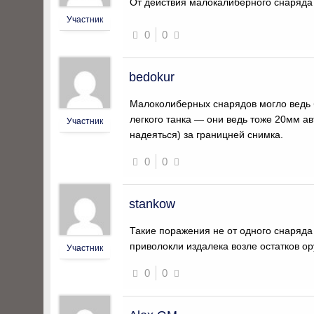
От действия малокалиберного снаряда 
Участник
0
0
bedokur
Малоколиберных снарядов могло ведь б
легкого танка — они ведь тоже 20мм а
Участник
надеяться) за границней снимка.
0
0
stankow
Такие поражения не от одного снаряда
приволокли издалека возле остатков о
Участник
0
0