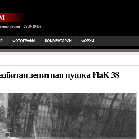
венной войны (1939-1945)
ОП
ФОТОГРАФЫ
КОММЕНТАРИИ
ФОРУМ
азбитая зенитная пушка FlaK 38