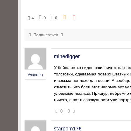
4
0
0
Подписаться
minedigger
У бойца четко виден вшивничек( для те
толстовки, одеваемая поверх штатных 
Участник
и весьма неплохо для осени. А вообще
отметить, что боец этот напоминает ч
уловимые нюансы. Прищур, небрежно сд
ничего, а вот в совокупности уже портре
0
0
starpom176