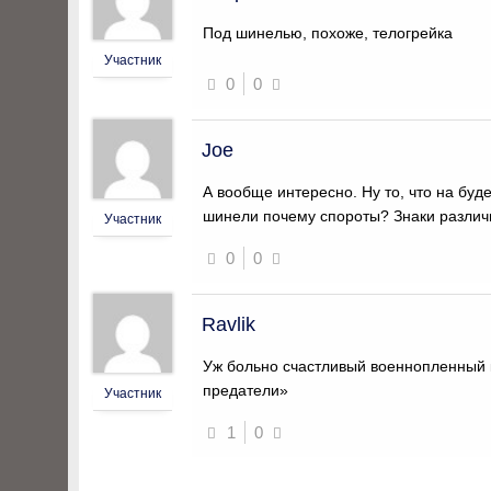
Под шинелью, похоже, телогрейка
Участник
0
0
Joe
А вообще интересно. Ну то, что на буд
шинели почему спороты? Знаки различи
Участник
0
0
Ravlik
Уж больно счастливый военнопленный к
предатели»
Участник
1
0