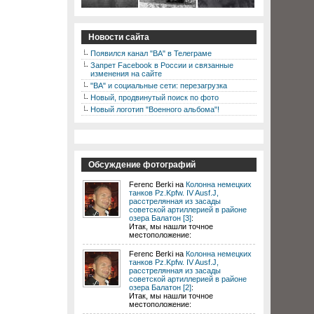
Новости сайта
Появился канал "ВА" в Телеграме
Запрет Facebook в России и связанные
изменения на сайте
"ВА" и социальные сети: перезагрузка
Новый, продвинутый поиск по фото
Новый логотип "Военного альбома"!
Обсуждение фотографий
Ferenc Berki на
Колонна немецких
танков Pz.Kpfw. IV Ausf.J,
расстрелянная из засады
советской артиллерией в районе
озера Балатон [3]
:
Итак, мы нашли точное
местоположение:
Ferenc Berki на
Колонна немецких
танков Pz.Kpfw. IV Ausf.J,
расстрелянная из засады
советской артиллерией в районе
озера Балатон [2]
:
Итак, мы нашли точное
местоположение: