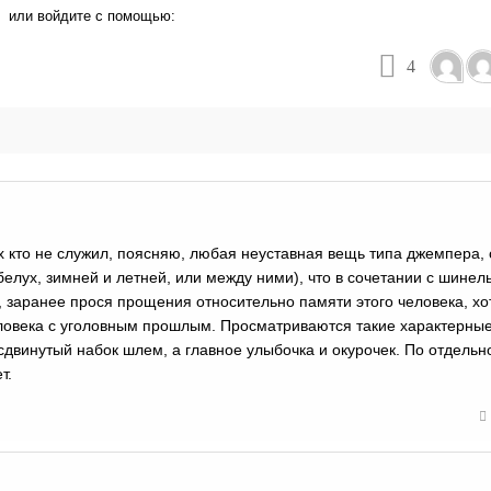
или войдите с помощью:
4
х кто не служил, поясняю, любая неуставная вещь типа джемпера, 
белух, зимней и летней, или между ними), что в сочетании с шине
, заранее прося прощения относительно памяти этого человека, хо
еловека с уголовным прошлым. Просматриваются такие характерны
винутый набок шлем, а главное улыбочка и окурочек. По отдельн
т.