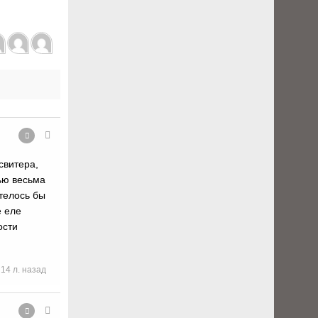
свитера,
лью весьма
телось бы
е еле
ости
14 л. назад