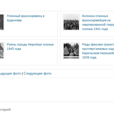
Пленный красноармеец в
Колонна пленных
буденовке
красноармейцев на
оккупированной терр
осенью 1941 года
Руины города Нюрнберг осенью
Ряды финских грани
1945 года
противотанковых над
Карельском перешей
1939 года
ыдущее фото
|
Следующее фото
нтарий.