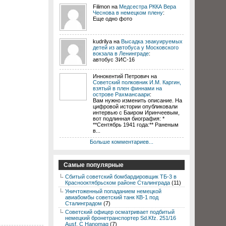
Filimon на
Медсестра РККА Вера
Чеснова в немецком плену
:
Еще одно фото
kudrilya на
Высадка эвакуируемых
детей из автобуса у Московского
вокзала в Ленинграде
:
автобус ЗИС-16
Иннокентий Петрович на
Советский полковник И.М. Каргин,
взятый в плен финнами на
острове Рахмансаари
:
Вам нужно изменить описание. На
цифровой истории опубликовали
интервью с Баиром Иринчеевым,
вот подлинная биография: *
**Сентябрь 1941 года:** Раненым
в...
Больше комментариев...
Самые популярные
Сбитый советский бомбардировщик ТБ-3 в
Краснооктябрьском районе Сталинграда
(11)
Уничтоженный попаданием немецкой
авиабомбы советский танк КВ-1 под
Сталинградом
(7)
Советский офицер осматривает подбитый
немецкий бронетранспортер Sd.Kfz. 251/16
Ausf. C Hanomag
(7)