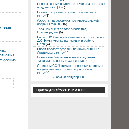
Поврежденный самолет И-15бис на выставке
в Будапеште [3]
(6)
Пожилая еврейка на улице Лодзинского
гетто
(5)
Аэростат заграждения противовоздушной
обороны Москвы
(5)
итории
Тела немецких солдат в поле под
Сталинградом
(5)
Расчет 120-мм полкового миномета сержанта
Д.С. Ничипуренко на позиции в районе
Орла
(4)
Еврей продает детали швейной машины в
тных
Лодзинского гетто
(4)
олбов на
Советские бойцы затаскивают пулемет
ке осенью
"Максим" на сопку в Заполярье
(4)
Офицеры СС беседуют с евреями во время
подавления восстания в варшавском
гетто
(4)
50 самых популярных...
Присоединяйтесь к нам в ВК