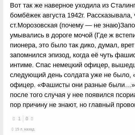
Вот так же наверное уходила из Сталин
бомбёжек августа 1942г. Рассказывала, 
ст.Морозовская (почему — не знаю)Зап
умывались в дороге мочой (Где ж встепи
пионера, это было так дико, думал, вр
запомнился эпизод, когда её чуть фашис
интиме. Спас немецкий офицер, вышед
следующий день солдата уже не было, 
офицер. «Фашисты они разные были…» в
после того случая у нее появился псори
пор причину не знают, но главный прово
1
0
15 л. назад