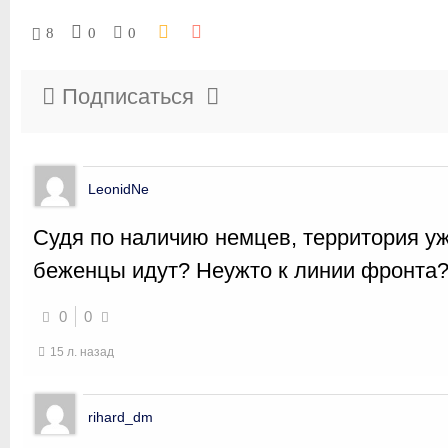
8
0
0
Подписаться
LeonidNe
Судя по наличию немцев, территория уж
беженцы идут? Неужто к линии фронта
0
0
15 л. назад
rihard_dm