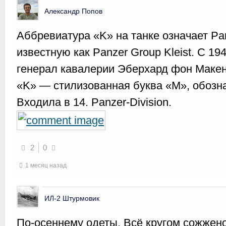
Александр Попов
Аббревиатура «K» на танке означает Pan
известную как Panzer Group Kleist. С 1
генерал кавалерии Эберхард фон Макен
«K» — стилизованная буква «M», обоз
Входила в 14. Panzer-Division.
2
0
1 месяц назад
ИЛ-2 Штурмовик
По-осеннему одеты. Всё кругом сожжено