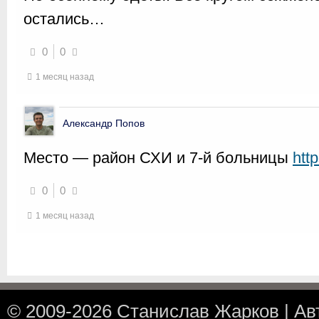
остались…
0
0
1 месяц назад
Александр Попов
Место — район СХИ и 7-й больницы
htt
0
0
1 месяц назад
© 2009-2026
Станислав Жарков
|
Ав