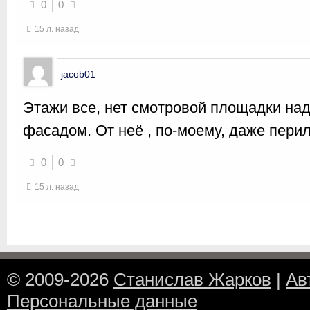
0
0
15 л. назад
jacob01
Этажи все, нет смотровой площадки на
фасадом. От неё , по-моему, даже пери
0
0
15 л. назад
© 2009-2026
Станислав Жарков
|
Ав
Персональные данные