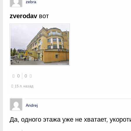
zebra
zverodav
вот
0
0
15 л. назад
Andrej
Да, одного этажа уже не хватает, укорот