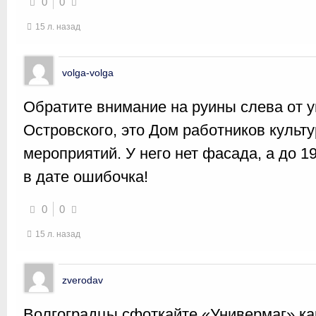
0
0
15 л. назад
volga-volga
Обратите внимание на руины слева от 
Островского, это Дом работников культ
мероприятий. У него нет фасада, а до 1
в дате ошибочка!
0
0
15 л. назад
zverodav
Волгоградцы сфоткайте «Универмаг» как