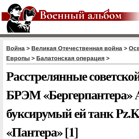
Война
>
Великая Отечественная война
>
Ос
Европы
>
Балатонская операция
>
Расстрелянные советско
БРЭМ «Бергерпантера» A
буксирумый ей танк Pz.K
«Пантера» [1]