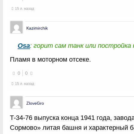
15 л. назад
Kazimirchik
Osa
: горит сам танк или постройка
Пламя в моторном отсеке.
0
0
15 л. назад
ZloveGro
Т-34-76 выпуска конца 1941 года, заво
Сормово» литая башня и характерный 