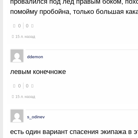
провалился под лед правым боком, похо
помойму пробойна, только большая кака
0
0
15 л. назад
ddemon
левым конечноже
0
0
15 л. назад
s_odinev
есть один вариант спасения экипажа в 