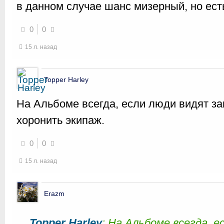
в данном случае шанс мизерный, но ест
0
0
15 л. назад
Topper Harley
На Альбоме всегда, если люди видят з
хоронить экипаж.
0
0
15 л. назад
Erazm
Topper Harley
: На Альбоме всегда, 