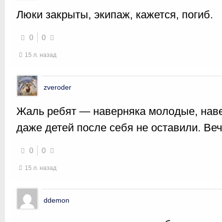
Люки закрыты, экипаж, кажется, погиб.
0
0
15 л. назад
zveroder
Жаль ребят — наверняка молодые, наве
даже детей после себя не оставили. В
0
0
15 л. назад
ddemon