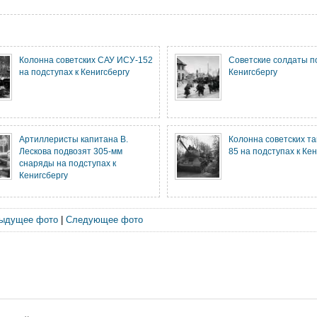
Колонна советских САУ ИСУ-152
Советские солдаты п
на подступах к Кенигсбергу
Кенигсбергу
Артиллеристы капитана В.
Колонна советских та
Лескова подвозят 305-мм
85 на подступах к Ке
снаряды на подступах к
Кенигсбергу
ыдущее фото
|
Следующее фото