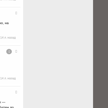
но, на
14 л. назад
14 л. назад
ах —
Кугген до