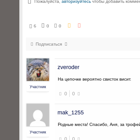
Пожалуйста,
авторизуйтесь
чтобы добавить комме
6
0
0
Подписаться
zveroder
На цепочке вероятно свисток висит.
Участник
0
0
mak_1255
Родные места! Спасибо, Аня, за трофе
Участник
0
0