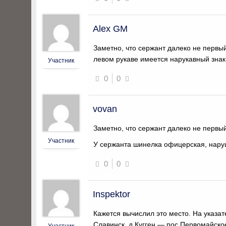
Alex GM
Заметно, что сержант далеко не первы
левом рукаве имеется нарукавный зна
Участник
0
0
vovan
Заметно, что сержант далеко не первы
Участник
У сержанта шинелка офицерская, нар
0
0
Inspektor
Кажется вычислил это место. На указа
Славинск, д.Кугген — пос.Первомайское