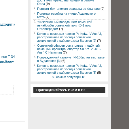
Д.С. Ничипуренко на позиции в районе
Орла
(9)
Портрет британского офицера во Франции
(9)
Пожилая еврейка на улице Лодзинского
гетто
(7)
Уничтоженный попаданием немецкой
одходят к
авиабомбы советский танк КВ-1 под
Сталинградом
(7)
Колонна немецких танков Pz.Kpfw. IV Ausf.J,
расстрелянная из засады советской
артиллерией в районе озера Балатон [2]
(7)
Советский офицер осматривает подбитый
немецкий бронетранспортер Sd.Kfz. 251/16
Ausf. C Hanomag
(7)
нков Т-34-
Поврежденный самолет И-15бис на выставке
в Будапеште [3]
(6)
нигсбергу
Колонна немецких танков Pz.Kpfw. IV Ausf.J,
расстрелянная из засады советской
артиллерией в районе озера Балатон [3]
(5)
50 самых популярных...
Присоединяйтесь к нам в ВК