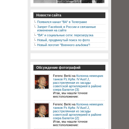
Новости сайта
Появился канал "ВА" в Телеграме
Запрет Facebook в России и связанные
изменения на сайте
"ВА" и социальные сети: перезагрузка
Новый, продвинутый поиск по фото
Новый логотип "Военного альбома"!
Обсуждение фотографий
Ferenc Berki на
Колонна немецких
танков Pz.Kpfw. IV Ausf.J,
расстрелянная из засады
советской артиллерией в районе
озера Балатон [3]
:
Итак, мы нашли точное
местоположение:
Ferenc Berki на
Колонна немецких
танков Pz.Kpfw. IV Ausf.J,
расстрелянная из засады
советской артиллерией в районе
озера Балатон [2]
:
Итак, мы нашли точное
местоположение: