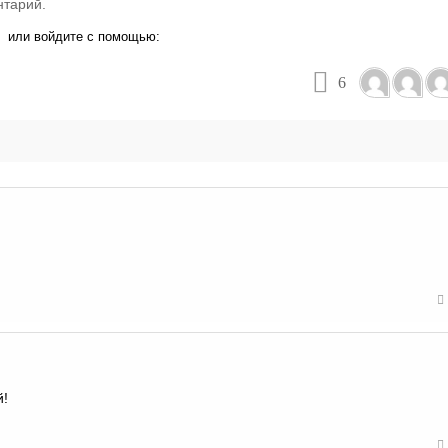
нтарий.
или войдите с помощью:
6
й!