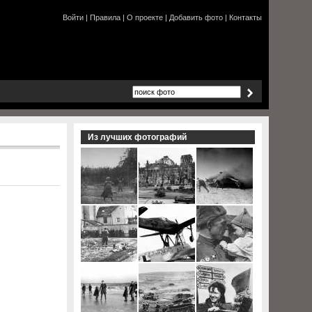
Войти
|
Правила
|
О проекте
|
Добавить фото
|
Контакты
Из лучших фотографий