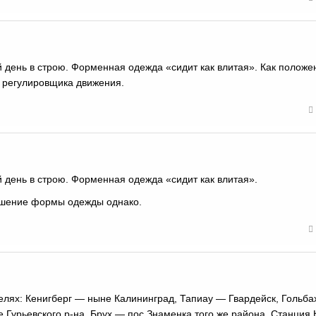
й день в строю. Форменная одежда «сидит как влитая». Как положе
к регулировщика движения.
й день в строю. Форменная одежда «сидит как влитая».
ушение формы одежды однако.
телях: Кенигберг — ныне Калининград, Тапиау — Гвардейск, Гольб
 Гурьевского р-на, Брух — пос.Знаменка того же района. Станция 