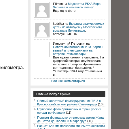
Filimon на
Медсестра РККА Вера
Чеснова в немецком плену
:
Еще одно фото
kudrilya на
Высадка эвакуируемых
детей из автобуса у Московского
вокзала в Ленинграде
:
автобус ЗИС-16
Иннокентий Петрович на
Советский полковник И.М. Каргин,
взятый в плен финнами на
острове Рахмансаари
:
Вам нужно изменить описание. На
цифровой истории опубликовали
интервью с Баиром Иринчеевым,
 километра.
вот подлинная биография: *
**Сентябрь 1941 года:** Раненым
в...
Больше комментариев...
Самые популярные
Сбитый советский бомбардировщик ТБ-3 в
Краснооктябрьском районе Сталинграда
(16)
Групповое фото британских и французских
солдат во Франции
(11)
Портрет французского генерала армии Жана
де Латра де Тассиньи в Карслруэ
(11)
Расчет 120-мм полкового миномета сержанта