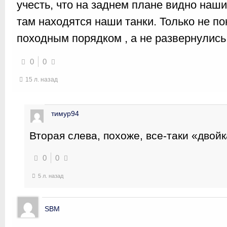
учесть, что на заднем плане видно наши
там находятся наши танки. Только не п
походным порядком , а не развернулись
0
0
15 л. назад
тимур94
Вторая слева, похоже, все-таки «двойк
0
0
5 л. назад
SBM