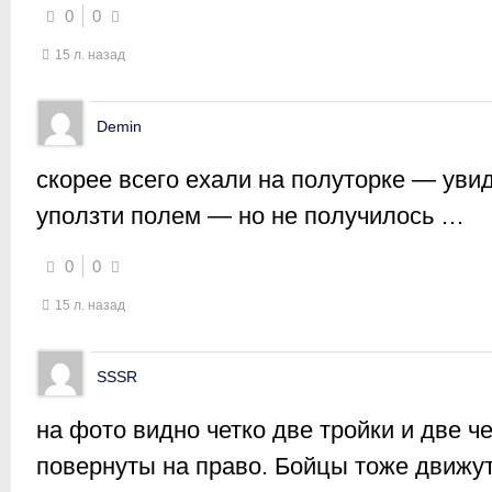
0
0
15 л. назад
Demin
скорее всего ехали на полуторке — увид
уползти полем — но не получилось …
0
0
15 л. назад
SSSR
на фото видно четко две тройки и две ч
повернуты на право. Бойцы тоже движут