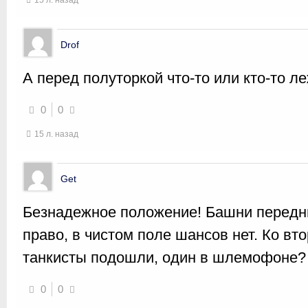
15 л. назад
Drof
А перед полуторкой что-то или кто-то 
0
0
15 л. назад
Get
Безнадежное положение! Башни передни
право, в чистом поле шансов нет. Ко в
танкисты подошли, один в шлемофоне?
0
0