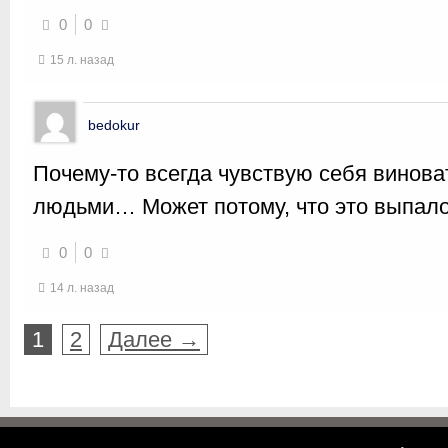
0
0
15 л. назад
bedokur
Почему-то всегда чувствую себя винов
людьми… Может потому, что это выпало 
0
0
14 л. назад
1
2
Далее →