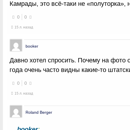
Камрады, это всё-таки не «полуторка», 
0
0
15 л. назад
booker
Давно хотел спросить. Почему на фото
года очень часто видны какие-то штатск
0
0
15 л. назад
Roland Berger
booker
: