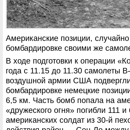
Американские позиции, случайно
бомбардировке своими же самол
В ходе подготовки к операции «К
года с 11.15 до 11.30 самолеты B-
воздушной армии США подвергли
бомбардировке немецкие позици
6,5 км. Часть бомб попала на а
«дружеского огня» погибли 111 и
американских солдат из 30-й пех
действия район — Сен-Ло между M