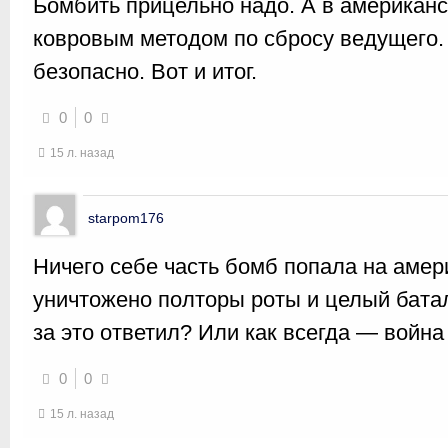
Бомбить прицельно надо. А в американск
ковровым методом по сбросу ведущего. 
безопасно. Вот и итог.
0
0
15 л. назад
starpom176
Ничего себе часть бомб попала на аме
уничтожено полторы роты и целый батал
за это ответил? Или как всегда — война
0
0
15 л. назад