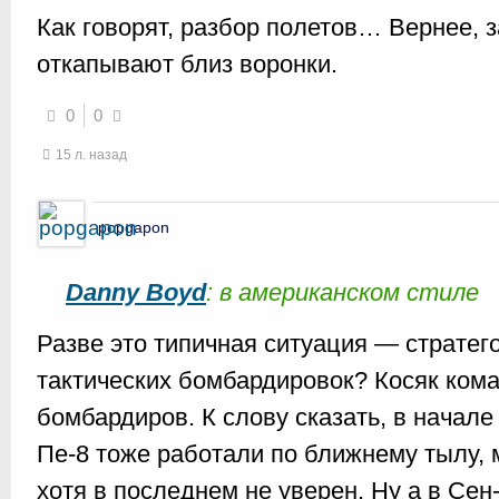
Как говорят, разбор полетов… Вернее, з
откапывают близ воронки.
0
0
15 л. назад
popgapon
Danny Boyd
: в американском стиле
Разве это типичная ситуация — стратег
тактических бомбардировок? Косяк кома
бомбардиров. К слову сказать, в начал
Пе-8 тоже работали по ближнему тылу, 
хотя в последнем не уверен. Ну а в Се