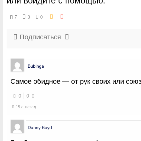
или войдите с помощью:
7
0
0
Подписаться
Bubinga
Самое обидное — от рук своих или союз
0
0
15 л. назад
Danny Boyd