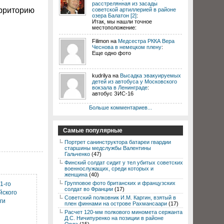
расстрелянная из засады
ерриторию
советской артиллерией в районе
озера Балатон [2]
:
Итак, мы нашли точное
местоположение:
Filimon на
Медсестра РККА Вера
Чеснова в немецком плену
:
Еще одно фото
kudrilya на
Высадка эвакуируемых
детей из автобуса у Московского
вокзала в Ленинграде
:
автобус ЗИС-16
Больше комментариев...
Самые популярные
Портрет санинструктора батареи гвардии
старшины медслужбы Валентины
Гальченко
(47)
Финский солдат сидит у тел убитых советских
военнослужащих, среди которых и
женщина
(40)
Групповое фото британских и французских
1-го
солдат во Франции
(17)
йского
Советский полковник И.М. Каргин, взятый в
ги
плен финнами на острове Рахмансаари
(17)
Расчет 120-мм полкового миномета сержанта
Д.С. Ничипуренко на позиции в районе