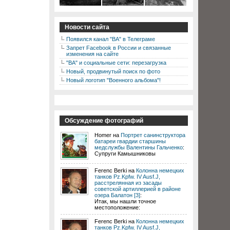
Новости сайта
Появился канал "ВА" в Телеграме
Запрет Facebook в России и связанные
изменения на сайте
"ВА" и социальные сети: перезагрузка
Новый, продвинутый поиск по фото
Новый логотип "Военного альбома"!
Обсуждение фотографий
Homer на
Портрет санинструктора
батареи гвардии старшины
медслужбы Валентины Гальченко
:
Супруги Камышниковы
Ferenc Berki на
Колонна немецких
танков Pz.Kpfw. IV Ausf.J,
расстрелянная из засады
советской артиллерией в районе
озера Балатон [3]
:
Итак, мы нашли точное
местоположение:
Ferenc Berki на
Колонна немецких
танков Pz.Kpfw. IV Ausf.J,