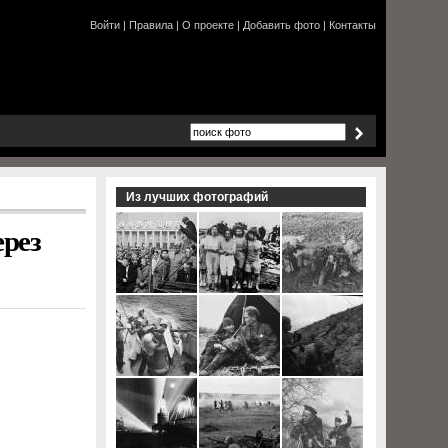
Войти
|
Правила
|
О проекте
|
Добавить фото
|
Контакты
Из лучших фотографий
ерез