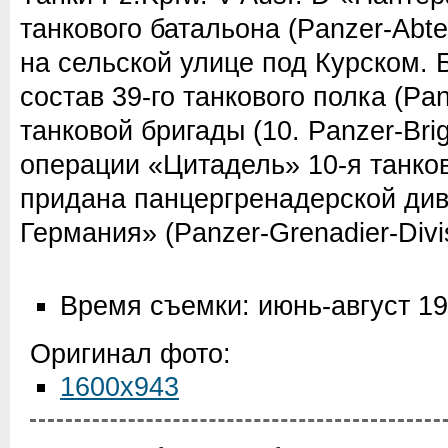
танкового батальона (Panzer-Abte
на сельской улице под Курском. 
состав 39-го танкового полка (Pa
танковой бригады (10. Panzer-Bri
операции «Цитадель» 10-я танко
придана панцергренадерской ди
Германия» (Panzer-Grenadier-Divi
Время съемки: июнь-август 1
Оригинал фото:
1600x943