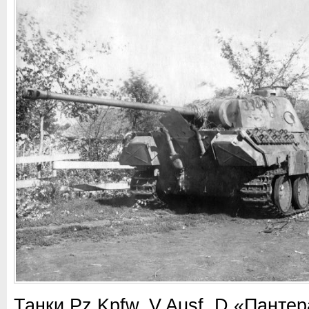
Танки Pz.Kpfw. V Ausf. D «Пантер