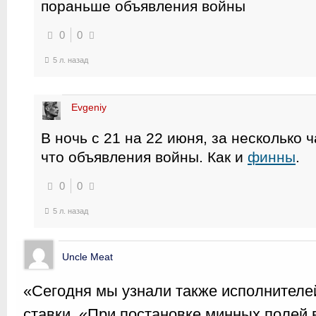
пораньше объявления войны
0
0
5 л. назад
Evgeniy
В ночь с 21 на 22 июня, за несколько 
что объявления войны. Как и
финны
.
0
0
5 л. назад
Uncle Meat
«Сегодня мы узнали также исполнителе
ставки. «При постановке минных полей 