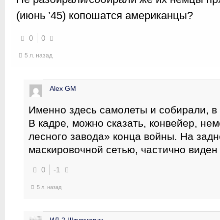
(июнь ’45) копошатся американцы?
0
0
5 л. назад
Alex GM
Именно здесь самолеты и собирали, в 
В кадре, можно сказать, конвейер, нем
лесного завода» конца войны. На задн
маскировочной сетью, частично виден
0
-1
5 л. назад