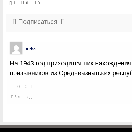
1
0
0
Подписаться
turbo
На 1943 год приходится пик нахождени
призывников из Среднеазиатских респу
0
0
5 л. назад