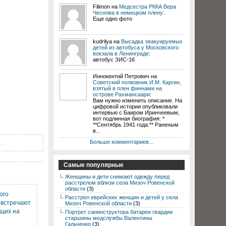
Filimon на
Медсестра РККА Вера
Чеснова в немецком плену
:
Еще одно фото
kudrilya на
Высадка эвакуируемых
детей из автобуса у Московского
вокзала в Ленинграде
:
автобус ЗИС-16
Иннокентий Петрович на
Советский полковник И.М. Каргин,
взятый в плен финнами на
острове Рахмансаари
:
Вам нужно изменить описание. На
цифровой истории опубликовали
интервью с Баиром Иринчеевым,
вот подлинная биография: *
**Сентябрь 1941 года:** Раненым
в...
.
Больше комментариев...
Самые популярные
Женщины и дети снимают одежду перед
расстрелом вблизи села Мизоч Ровенской
области
(3)
ого
Расстрел еврейских женщин и детей у села
 встречают
Мизоч Ровенской области
(3)
ущих на
Портрет санинструктора батареи гвардии
старшины медслужбы Валентины
Гальченко
(3)