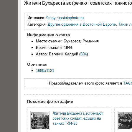
Жители Бухареста встречают советских танкист
Источник:
9may.russiainphoto.ru
.
Категория:
Другие сражения в Восточной Европе
,
Танки 
Информация о фото
Место съемки: Бухарест, Румыния
Время съемки: 1944
Автор: Евгений Халдей
(
604
)
Оригинал
1680x1121
Правообладателем этого фото является
ТАС
Похожие фотографии
Жители Бухареста встречают
советских солдат, едущих на
танках Т-34-85