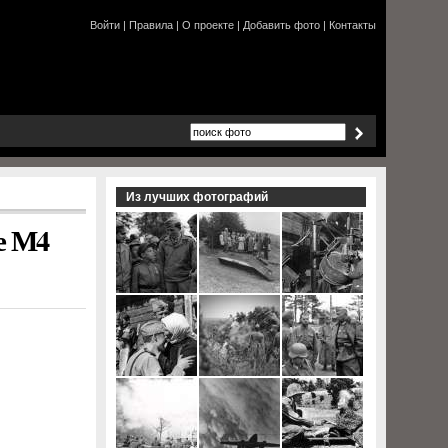
Войти
|
Правила
|
О проекте
|
Добавить фото
|
Контакты
Из лучших фотографий
е М4