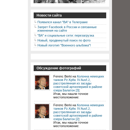
Новости сайта
Появился канал "ВА" в Телеграме
Запрет Facebook в России и связанные
изменения на сайте
"ВА" и социальные сети: перезагрузка
Новый, продвинутый поиск по фото
Новый логотип "Военного альбома"!
Обсуждение фотографий
Ferenc Berki на
Колонна немецких
танков Pz.Kpfw. IV Ausf.J,
расстрелянная из засады
советской артиллерией в районе
озера Балатон [3]
:
Итак, мы нашли точное
местоположение:
Ferenc Berki на
Колонна немецких
танков Pz.Kpfw. IV Ausf.J,
расстрелянная из засады
советской артиллерией в районе
озера Балатон [2]
:
Итак, мы нашли точное
местоположение: