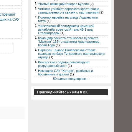
Убитый немецкий генерал Куссин
(2)
Четники убивают сербского крестьянина,
заподозренного в связях с партизанами
(2)
встречают
Пожилая еврейка на улице Лодзинского
ущих на САУ
гетто
(1)
Уничтоженный попаданием немецкой
авиабомбы советский танк КВ-1 под
Сталинградом
(1)
Командир расчета станкового пулемета
"Максим" 133-го кавполка красноармеец
Копай-Гора
(1)
Партизан Тамара Балавенская ставит
самовар на базе Тучковского партизанского
отряда
(1)
Венгерские солдаты ремонтируют
разрушенный мост
(1)
Немецкие САУ "Хетцер", разбитые и
брошенные у дороги
(1)
50 самых популярных...
Присоединяйтесь к нам в ВК