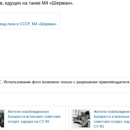
ов, едущих на танке М4 «Шерман».
ленд-лиза в СССР
,
M4 «Шерман»
С
. Использование фото возможно только с разрешения правообладателя
Жители освобожденного
Жители освобожденн
Бухареста встречают советских
Бухареста и военные
солдат, едущих на СУ-85
советских солдат, ед
СУ-85