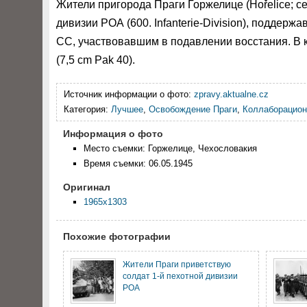
Жители пригорода Праги Горжелице (Hořelice; се
дивизии РОА (600. Infanterie-Division), поддерж
СС, участвовавшим в подавлении восстания. В 
(7,5 cm Pak 40).
Источник информации о фото:
zpravy.aktualne.cz
Категория:
Лучшее
,
Освобождение Праги
,
Коллаборацион
Информация о фото
Место съемки: Горжелице, Чехословакия
Время съемки: 06.05.1945
Оригинал
1965x1303
Похожие фотографии
Жители Праги приветствую
солдат 1-й пехотной дивизии
РОА