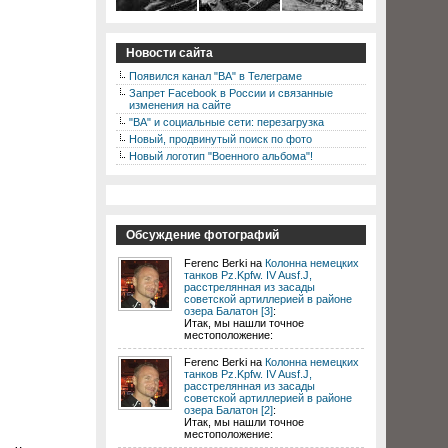
Новости сайта
Появился канал "ВА" в Телеграме
Запрет Facebook в России и связанные
изменения на сайте
"ВА" и социальные сети: перезагрузка
Новый, продвинутый поиск по фото
Новый логотип "Военного альбома"!
Обсуждение фотографий
Ferenc Berki на
Колонна немецких
танков Pz.Kpfw. IV Ausf.J,
расстрелянная из засады
советской артиллерией в районе
озера Балатон [3]
:
Итак, мы нашли точное
местоположение:
Ferenc Berki на
Колонна немецких
танков Pz.Kpfw. IV Ausf.J,
расстрелянная из засады
советской артиллерией в районе
озера Балатон [2]
:
Итак, мы нашли точное
местоположение: