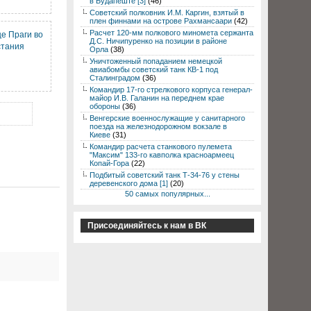
в Будапеште [3]
(46)
Советский полковник И.М. Каргин, взятый в
плен финнами на острове Рахмансаари
(42)
Расчет 120-мм полкового миномета сержанта
е Праги во
Д.С. Ничипуренко на позиции в районе
стания
Орла
(38)
Уничтоженный попаданием немецкой
авиабомбы советский танк КВ-1 под
Сталинградом
(36)
Командир 17-го стрелкового корпуса генерал-
майор И.В. Галанин на переднем крае
обороны
(36)
Венгерские военнослужащие у санитарного
поезда на железнодорожном вокзале в
Киеве
(31)
Командир расчета станкового пулемета
"Максим" 133-го кавполка красноармеец
Копай-Гора
(22)
Подбитый советский танк Т-34-76 у стены
деревенского дома [1]
(20)
50 самых популярных...
Присоединяйтесь к нам в ВК