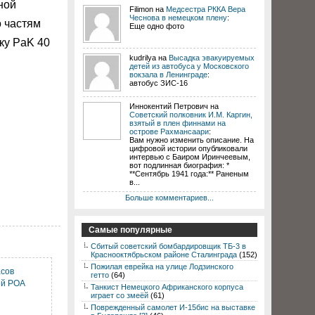
ной
Filimon на
Медсестра РККА Вера
Чеснова в немецком плену
:
о частям
Еще одно фото
ку PaK 40
kudrilya на
Высадка эвакуируемых
детей из автобуса у Московского
вокзала в Ленинграде
:
автобус ЗИС-16
Иннокентий Петрович на
Советский полковник И.М. Каргин,
взятый в плен финнами на
острове Рахмансаари
:
Вам нужно изменить описание. На
цифровой истории опубликовали
интервью с Баиром Иринчеевым,
вот подлинная биография: *
**Сентябрь 1941 года:** Раненым
в...
Больше комментариев...
Самые популярные
Сбитый советский бомбардировщик ТБ-3 в
Краснооктябрьском районе Сталинграда
(152)
Пожилая еврейка на улице Лодзинского
асов
гетто
(64)
ей РОА
Танкист Немецкого Африканского корпуса
играет со змеёй
(61)
Поврежденный самолет И-15бис на выставке