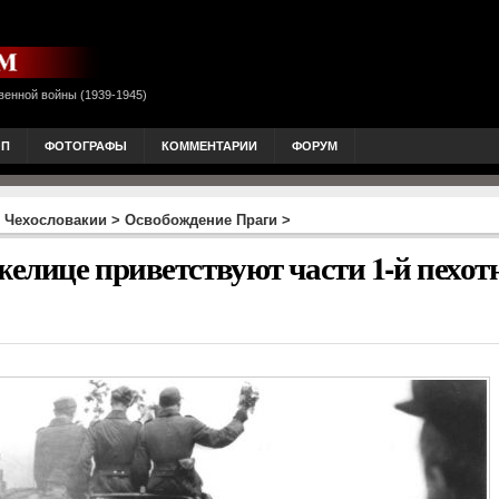
венной войны (1939-1945)
ОП
ФОТОГРАФЫ
КОММЕНТАРИИ
ФОРУМ
 Чехословакии
>
Освобождение Праги
>
елице приветствуют части 1-й пехот