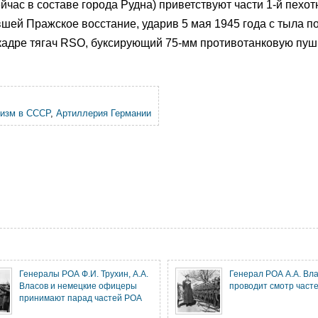
йчас в составе города Рудна) приветствуют части 1-й пехот
авшей Пражское восстание, ударив 5 мая 1945 года с тыла п
кадре тягач RSO, буксирующий 75-мм противотанковую пуш
изм в СССР
,
Артиллерия Германии
Генералы РОА Ф.И. Трухин, А.А.
Генерал РОА А.А. Вл
Власов и немецкие офицеры
проводит смотр част
принимают парад частей РОА