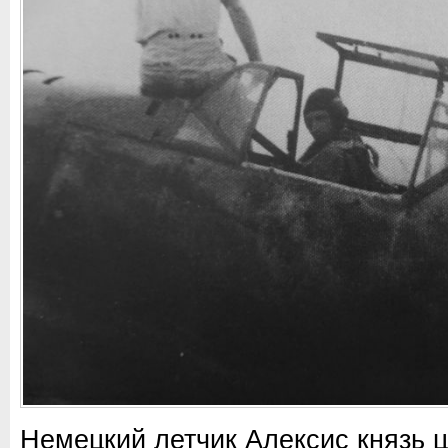
Немецкий летчик Алексис князь ц