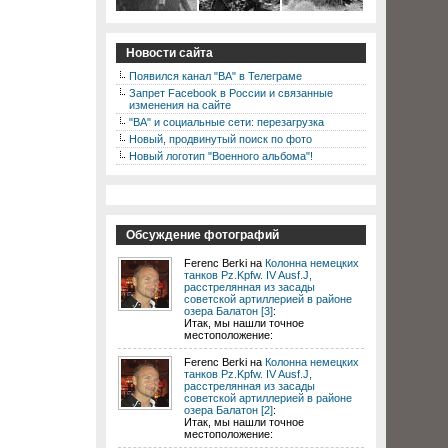
Новости сайта
Появился канал "ВА" в Телеграме
Запрет Facebook в России и связанные
изменения на сайте
"ВА" и социальные сети: перезагрузка
Новый, продвинутый поиск по фото
Новый логотип "Военного альбома"!
Обсуждение фотографий
Ferenc Berki на
Колонна немецких
танков Pz.Kpfw. IV Ausf.J,
расстрелянная из засады
советской артиллерией в районе
озера Балатон [3]
:
Итак, мы нашли точное
местоположение:
Ferenc Berki на
Колонна немецких
танков Pz.Kpfw. IV Ausf.J,
расстрелянная из засады
советской артиллерией в районе
озера Балатон [2]
:
Итак, мы нашли точное
местоположение: