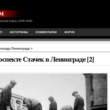
венной войны (1939-1945)
ОП
ФОТОГРАФЫ
КОММЕНТАРИИ
ФОРУМ
локада Ленинграда
>
спекте Стачек в Ленинграде [2]