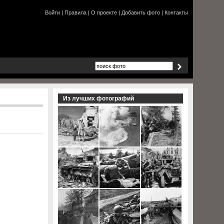
Войти
|
Правила
|
О проекте
|
Добавить фото
|
Контакты
Из лучших фотографий