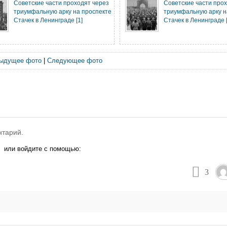
Советские части проходят через
Советские части про
триумфальную арку на проспекте
триумфальную арку н
Стачек в Ленинграде [1]
Стачек в Ленинграде [
ыдущее фото
|
Следующее фото
нтарий.
или войдите с помощью:
3