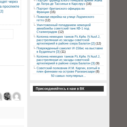
Портрет французского генерала армии Жана
ходят через
де Латра де Тассиньи в Карслруэ
(16)
а проспекте
Портрет британского офицера во
2]
Франции
(15)
Пожилая еврейка на улице Лодзинского
гетто
(12)
Уничтоженный попаданием немецкой
авиабомбы советский танк КВ-1 под
Сталинградом
(12)
Колонна немецких танков Pz.Kpfw. IV Ausf.J,
расстрелянная из засады советской
артиллерией в районе озера Балатон [2]
(12)
Поврежденный самолет И-15бис на выставке
в Будапеште [3]
(11)
Колонна немецких танков Pz.Kpfw. IV Ausf.J,
расстрелянная из засады советской
артиллерией в районе озера Балатон [3]
(9)
Советский полковник И.М. Каргин, взятый в
плен финнами на острове Рахмансаари
(8)
50 самых популярных...
Присоединяйтесь к нам в ВК