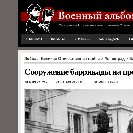
Фотографии Второй мировой и Великой Отечест
ГЛАВНАЯ
КАТАЛОГ
ЛУЧШЕЕ
КАЛЕНДАРЬ
Т
Война
>
Великая Отечественная война
>
Ленинград
>
Б
Сооружение баррикады на про
18 АПРЕЛЯ 2020
ДОБАВИЛ
PAZIFIST
3 КОММЕНТАРИЯ