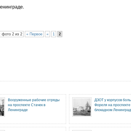
енинграде.
 фото 2 из 2
« Первое
«
1
2
Вооруженные рабочие отряды
ДЗОТ у корпусов бол
на проспекте Стачек в
Фореля на проспекте 
Ленинграде
блокадном Ленингра