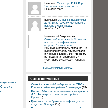
Filimon на
Медсестра РККА Вера
Чеснова в немецком плену
:
Еще одно фото
kudrilya на
Высадка эвакуируемых
детей из автобуса у Московского
вокзала в Ленинграде
:
автобус ЗИС-16
Иннокентий Петрович на
Советский полковник И.М. Каргин,
взятый в плен финнами на
острове Рахмансаари
:
Вам нужно изменить описание. На
цифровой истории опубликовали
интервью с Баиром Иринчеевым,
вот подлинная биография: *
**Сентябрь 1941 года:** Раненым
в...
Больше комментариев...
Самые популярные
ьницы имени
Сбитый советский бомбардировщик ТБ-3 в
Стачек в
Краснооктябрьском районе Сталинграда
(25)
де
Расчет 120-мм полкового миномета сержанта
Д.С. Ничипуренко на позиции в районе
Орла
(18)
Групповое фото британских и французских
солдат во Франции
(17)