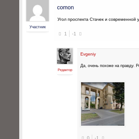
comon
Угол проспекта Стачек и современной 
Участник
1
-1
Evgeniy
Да, очень похоже на правду.
Редактор
0
-1