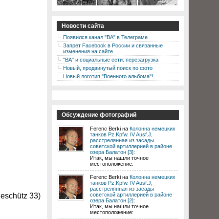
Новости сайта
Появился канал "ВА" в Телеграме
Запрет Facebook в России и связанные
изменения на сайте
"ВА" и социальные сети: перезагрузка
Новый, продвинутый поиск по фото
Новый логотип "Военного альбома"!
Обсуждение фотографий
Ferenc Berki на
Колонна немецких
танков Pz.Kpfw. IV Ausf.J,
расстрелянная из засады
советской артиллерией в районе
озера Балатон [3]
:
Итак, мы нашли точное
местоположение:
Ferenc Berki на
Колонна немецких
танков Pz.Kpfw. IV Ausf.J,
расстрелянная из засады
eschütz 33)
советской артиллерией в районе
озера Балатон [2]
:
Итак, мы нашли точное
местоположение: