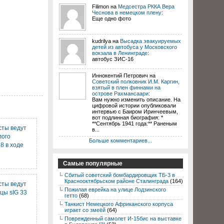
Filimon на
Медсестра РККА Вера
Чеснова в немецком плену
:
Еще одно фото
kudrilya на
Высадка эвакуируемых
детей из автобуса у Московского
вокзала в Ленинграде
:
автобус ЗИС-16
Иннокентий Петрович на
Советский полковник И.М. Каргин,
взятый в плен финнами на
острове Рахмансаари
:
Вам нужно изменить описание. На
цифровой истории опубликовали
интервью с Баиром Иринчеевым,
вот подлинная биография: *
**Сентябрь 1941 года:** Раненым
сты ведут
в...
лого
Больше комментариев...
8 в ходе
Самые популярные
Сбитый советский бомбардировщик ТБ-3 в
Краснооктябрьском районе Сталинграда
(164)
сты ведут
Пожилая еврейка на улице Лодзинского
ицы sIG 33
гетто
(68)
е
Танкист Немецкого Африканского корпуса
играет со змеёй
(64)
Поврежденный самолет И-15бис на выставке