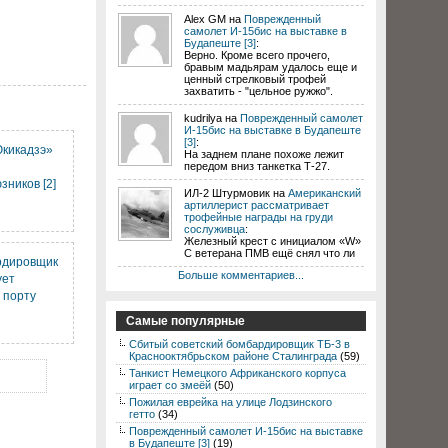
Alex GM на
Поврежденный
самолет И-15бис на выставке в
Будапеште [3]
:
Верно. Кроме всего прочего,
бравым мадьярам удалось еще и
ценный стрелковый трофей
захватить - "цельное ружжо".
kudrilya на
Поврежденный самолет
И-15бис на выставке в Будапеште
[3]
:
Юкикадзэ»
На заднем плане похоже лежит
передом вниз танкетка Т-27.
ников [2]
ИЛ-2 Штурмовик на
Американский
артиллерист рассматривает
трофейные награды на груди
сослуживца
:
Железный крест с инициалом «W»
С ветерана ПМВ ещё снял что ли
рдировщик
Больше комментариев...
ует
 порту
Самые популярные
Сбитый советский бомбардировщик ТБ-3 в
Краснооктябрьском районе Сталинграда
(59)
Танкист Немецкого Африканского корпуса
играет со змеёй
(50)
Пожилая еврейка на улице Лодзинского
гетто
(34)
Поврежденный самолет И-15бис на выставке
в Будапеште [3]
(19)