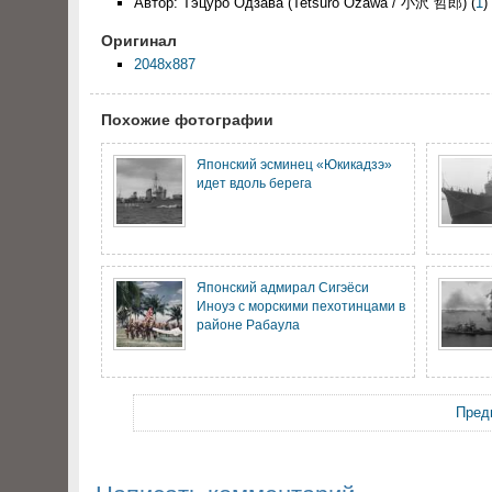
Автор: Тэцуро Одзава (Tetsurō Ozawa / 小沢 哲郎)
(
1
)
Оригинал
2048x887
Похожие фотографии
Японский эсминец «Юкикадзэ»
идет вдоль берега
Японский адмирал Сигэёси
Иноуэ с морскими пехотинцами в
районе Рабаула
Пред