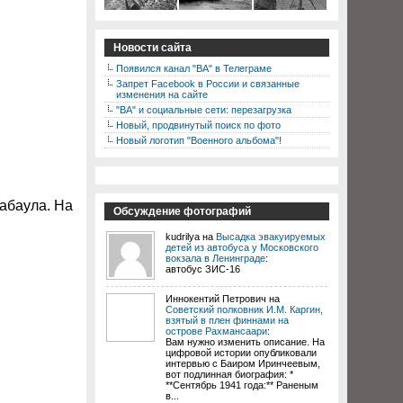
Новости сайта
Появился канал "ВА" в Телеграме
Запрет Facebook в России и связанные
изменения на сайте
"ВА" и социальные сети: перезагрузка
Новый, продвинутый поиск по фото
Новый логотип "Военного альбома"!
Рабаула. На
Обсуждение фотографий
kudrilya на
Высадка эвакуируемых
детей из автобуса у Московского
вокзала в Ленинграде
:
автобус ЗИС-16
Иннокентий Петрович на
Советский полковник И.М. Каргин,
взятый в плен финнами на
острове Рахмансаари
:
Вам нужно изменить описание. На
цифровой истории опубликовали
интервью с Баиром Иринчеевым,
вот подлинная биография: *
**Сентябрь 1941 года:** Раненым
в...