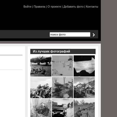
Войти
|
Правила
|
О проекте
|
Добавить фото
|
Контакты
Из лучших фотографий