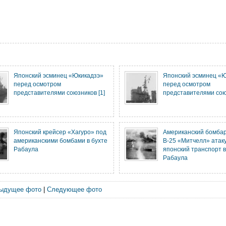
Японский эсминец «Юкикадзэ»
Японский эсминец «
перед осмотром
перед осмотром
представителями союзников [1]
представителями союз
Японский крейсер «Хагуро» под
Американский бомба
американскими бомбами в бухте
B-25 «Митчелл» атак
Рабаула
японский транспорт в
Рабаула
ыдущее фото
|
Следующее фото