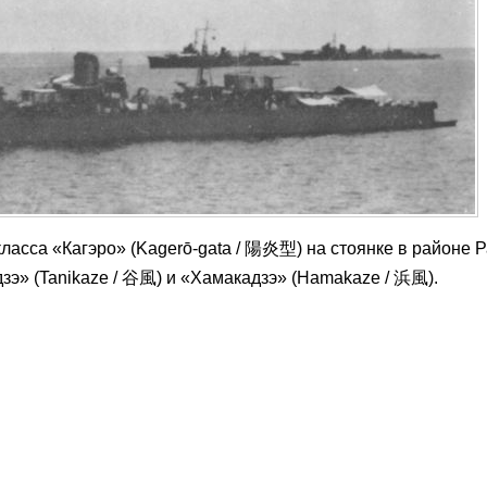
ласса «Кагэро» (Kagerō-gata / 陽炎型) на стоянке в районе 
зэ» (Tanikaze / 谷風) и «Хамакадзэ» (Hamakaze / 浜風).