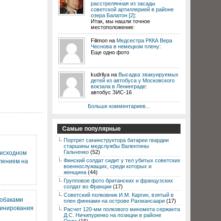
расстрелянная из засады
советской артиллерией в районе
озера Балатон [2]
:
Итак, мы нашли точное
местоположение:
Filimon на
Медсестра РККА Вера
Чеснова в немецком плену
:
Еще одно фото
kudrilya на
Высадка эвакуируемых
детей из автобуса у Московского
вокзала в Ленинграде
:
автобус ЗИС-16
Больше комментариев...
Самые популярные
Портрет санинструктора батареи гвардии
старшины медслужбы Валентины
Гальченко
(52)
 исходном
Финский солдат сидит у тел убитых советских
лением на
военнослужащих, среди которых и
женщина
(44)
Групповое фото британских и французских
солдат во Франции
(17)
Советский полковник И.М. Каргин, взятый в
собаками
плен финнами на острове Рахмансаари
(17)
минирования
Расчет 120-мм полкового миномета сержанта
Д.С. Ничипуренко на позиции в районе