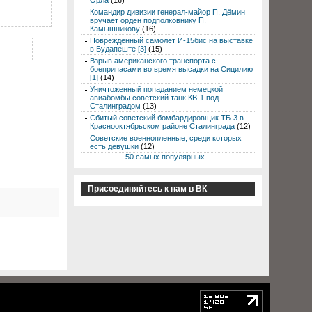
Орла
(16)
Командир дивизии генерал-майор П. Дёмин
вручает орден подполковнику П.
Камышникову
(16)
Поврежденный самолет И-15бис на выставке
в Будапеште [3]
(15)
Взрыв американского транспорта с
боеприпасами во время высадки на Сицилию
[1]
(14)
Уничтоженный попаданием немецкой
авиабомбы советский танк КВ-1 под
Сталинградом
(13)
Сбитый советский бомбардировщик ТБ-3 в
Краснооктябрьском районе Сталинграда
(12)
Советские военнопленные, среди которых
есть девушки
(12)
50 самых популярных...
Присоединяйтесь к нам в ВК