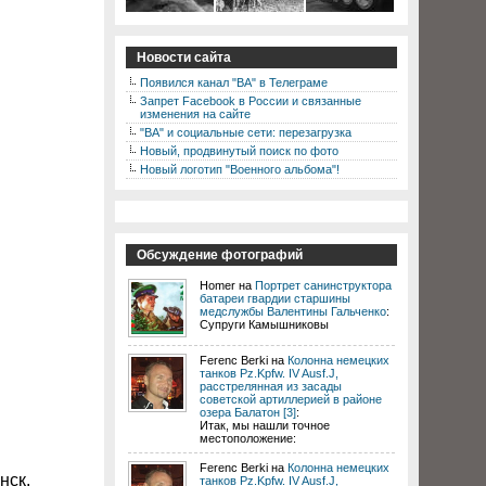
Новости сайта
Появился канал "ВА" в Телеграме
Запрет Facebook в России и связанные
изменения на сайте
"ВА" и социальные сети: перезагрузка
Новый, продвинутый поиск по фото
Новый логотип "Военного альбома"!
Обсуждение фотографий
Homer на
Портрет санинструктора
батареи гвардии старшины
медслужбы Валентины Гальченко
:
Супруги Камышниковы
Ferenc Berki на
Колонна немецких
танков Pz.Kpfw. IV Ausf.J,
расстрелянная из засады
советской артиллерией в районе
озера Балатон [3]
:
Итак, мы нашли точное
местоположение:
Ferenc Berki на
Колонна немецких
нск.
танков Pz.Kpfw. IV Ausf.J,