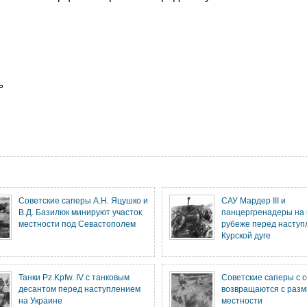
ь
Советские саперы А.Н. Яцушко и
САУ Мардер III и
В.Д. Базилюк минируют участок
панцергренадеры на
местности под Севастополем
рубеже перед наступ
Курской дуге
Танки Pz.Kpfw. IV с танковым
Советские саперы с 
десантом перед наступлением
возвращаются с раз
на Украине
местности